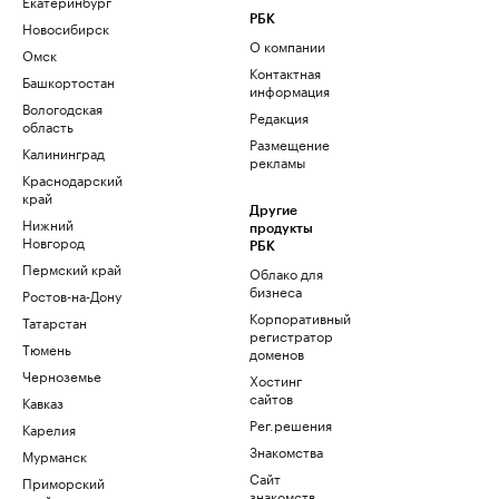
Екатеринбург
РБК
Новосибирск
О компании
Омск
Контактная
Башкортостан
информация
Вологодская
Редакция
область
Размещение
Калининград
рекламы
Краснодарский
край
Другие
Нижний
продукты
Новгород
РБК
Пермский край
Облако для
бизнеса
Ростов-на-Дону
Корпоративный
Татарстан
регистратор
Тюмень
доменов
Черноземье
Хостинг
сайтов
Кавказ
Рег.решения
Карелия
Знакомства
Мурманск
Сайт
Приморский
знакомств