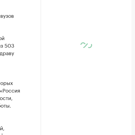
 вузов
ой
из 503
драву
торых
 «Россия
ости,
оты.
й,