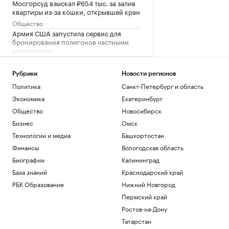
Мосгорсуд взыскал ₽654 тыс. за залив
квартиры из-за кошки, открывшей кран
Общество
Армия США запустила сервис для
бронирования полигонов частными
компаниями
Политика
Собянин сообщил о 1984 дронах,
Рубрики
Новости регионов
летевших в сторону Москвы с начала
Политика
Санкт-Петербург и область
августа
Экономика
Екатеринбург
Политика
Как испанские власти готовятся к
Общество
Новосибирск
новому прорыву в Сеуту и Мелилью
Бизнес
Омск
Политика
Технологии и медиа
Башкортостан
Стала известна причина смерти 29-
Финансы
Вологодская область
летнего игрока клуба НБА «Мемфис»
Кларка
Биографии
Калининград
Спорт
База знаний
Краснодарский край
РБК Образование
Нижний Новгород
Загрузить еще
Пермский край
Ростов-на-Дону
Татарстан