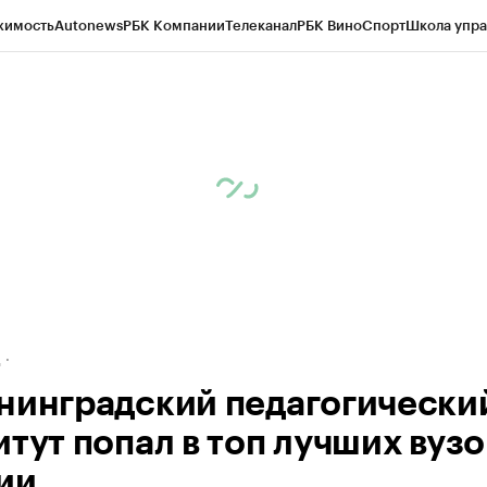
жимость
Autonews
РБК Компании
Телеканал
РБК Вино
Спорт
Школа упра
ипто
РБК Бизнес-среда
Дискуссионный клуб
Исследования
Кредитные 
рагентов
Политика
Экономика
Бизнес
Технологии и медиа
Финансы
Рын
д
нинградский педагогически
итут попал в топ лучших вузо
ии