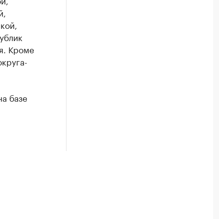
й,
й,
кой,
публик
я. Кроме
округа-
на базе