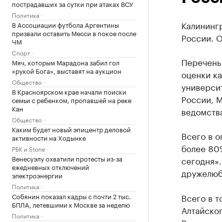
пострадавших за сутки при атаках ВСУ
Политика
Калинингр
В Ассоциации футбола Аргентины
призвали оставить Месси в покое после
России. 
ЧМ
Спорт
Перечень 
Мяч, которым Марадона забил гол
«рукой Бога», выставят на аукцион
оценки ка
Общество
универси
В Красноярском крае начали поиски
России, 
семьи с ребенком, пропавшей на реке
Кан
ведомств
Общество
Каким будет новый эпицентр деловой
Всего в о
активности на Ходынке
более 80
РБК и Stone
Венесуэлу охватили протесты из-за
сегодня»
ежедневных отключений
дружелюб
электроэнергии
Политика
Собянин показал кадры с почти 2 тыс.
Всего в т
БПЛА, летевшими к Москве за неделю
Алтайског
Политика