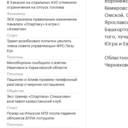
Воронежск
В Хакасии на отдельных АЗС отменили
Кемеровс
ограничения на отпуск топлива
Экономика
Омской, 
ЭСК признала правильным назначение
Ярославск
пенальти «Спартаку» в игре с
Башкортос
«Ахматом»
Спорт
того, луч
Трамп возобновил попытки уволить
Югра и Е
члена совета управляющих ФРС Лизу
Кук
Областной
Политика
Минобороны сообщило о взятии
Черняхов
Ивановки в Харьковской области
Политика
Пашинян и Алиев провели телефонный
разговор о мирном соглашении
Общество
Экс-тренер «Спартака» Слишкович
возглавил казахстанский клуб
Спорт
Пожар на Ильском НПЗ после падения
обломков БПЛА потушили
Политика