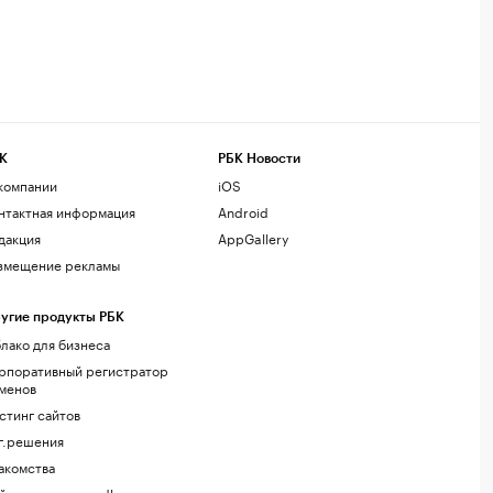
К
РБК Новости
компании
iOS
нтактная информация
Android
дакция
AppGallery
змещение рекламы
угие продукты РБК
лако для бизнеса
рпоративный регистратор
менов
стинг сайтов
г.решения
акомства
йт знакомств podbor.ru