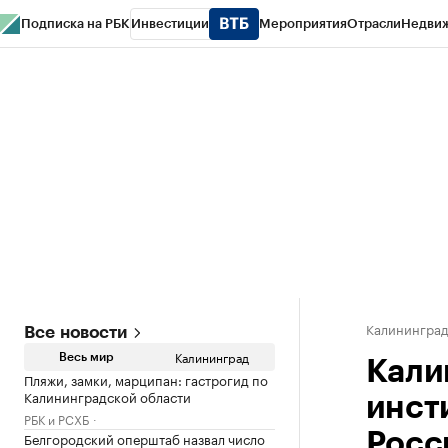
Подписка на РБК
Инвестиции
Мероприятия
Отрасли
Недви
РБК Life
Тренды
Визионеры
Национальные проекты
Город
Стиль
Кр
Спецпроекты СПб
Конференции СПб
Спецпроекты
Проверка конт
Калинингра
Все новости
Калининград
Весь мир
Кали
Пляжи, замки, марципан: гастрогид по
Калининградской области
инст
РБК и РСХБ
Белгородский оперштаб назвал число
Росс