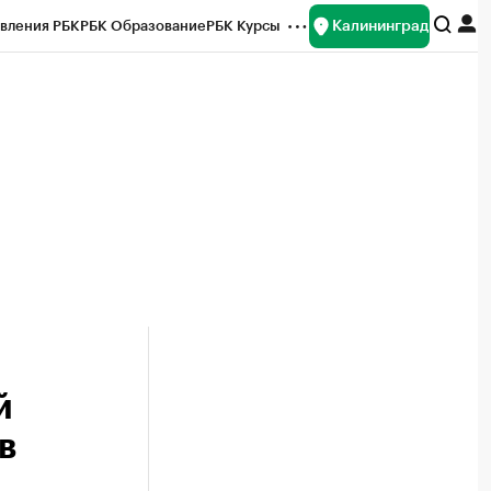
Калининград
вления РБК
РБК Образование
РБК Курсы
рейтинги
Франшизы
Газета
ок наличной валюты
й
в