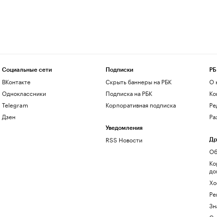
Социальные сети
Подписки
РБ
ВКонтакте
Скрыть баннеры на РБК
О 
Одноклассники
Подписка на РБК
Ко
Telegram
Корпоративная подписка
Ре
Дзен
Ра
Уведомления
RSS Новости
Др
Об
Ко
до
Хо
Ре
Зн
Са