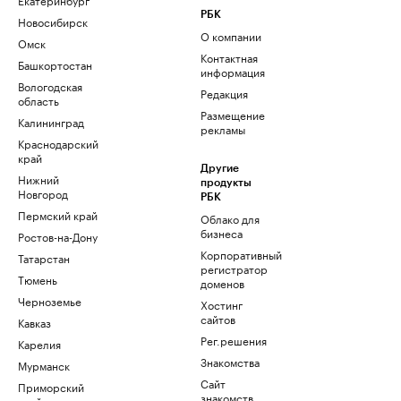
РБК
Новосибирск
О компании
Омск
Контактная
Башкортостан
информация
Вологодская
Редакция
область
Размещение
Калининград
рекламы
Краснодарский
край
Другие
Нижний
продукты
Новгород
РБК
Пермский край
Облако для
бизнеса
Ростов-на-Дону
Корпоративный
Татарстан
регистратор
Тюмень
доменов
Черноземье
Хостинг
сайтов
Кавказ
Рег.решения
Карелия
Знакомства
Мурманск
Сайт
Приморский
знакомств
край