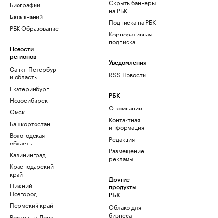
Скрыть баннеры
Биографии
на РБК
База знаний
Подписка на РБК
РБК Образование
Корпоративная
подписка
Новости
регионов
Уведомления
Санкт-Петербург
RSS Новости
и область
Екатеринбург
РБК
Новосибирск
О компании
Омск
Контактная
Башкортостан
информация
Вологодская
Редакция
область
Размещение
Калининград
рекламы
Краснодарский
край
Другие
Нижний
продукты
Новгород
РБК
Пермский край
Облако для
бизнеса
Ростов-на-Дону