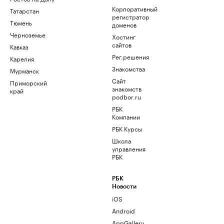
Корпоративный
Татарстан
регистратор
Тюмень
доменов
Черноземье
Хостинг
сайтов
Кавказ
Рег.решения
Карелия
Знакомства
Мурманск
Сайт
Приморский
знакомств
край
podbor.ru
РБК
Компании
РБК Курсы
Школа
управления
РБК
РБК
Новости
iOS
Android
AppGallery