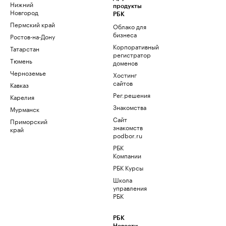
Нижний
продукты
Новгород
РБК
Пермский край
Облако для
бизнеса
Ростов-на-Дону
Корпоративный
Татарстан
регистратор
Тюмень
доменов
Черноземье
Хостинг
сайтов
Кавказ
Рег.решения
Карелия
Знакомства
Мурманск
Сайт
Приморский
знакомств
край
podbor.ru
РБК
Компании
РБК Курсы
Школа
управления
РБК
РБК