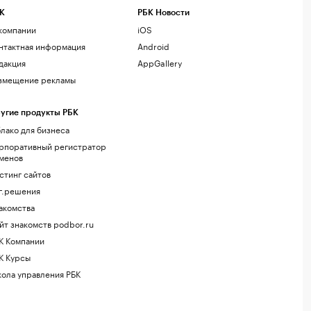
К
РБК Новости
компании
iOS
нтактная информация
Android
дакция
AppGallery
змещение рекламы
угие продукты РБК
лако для бизнеса
рпоративный регистратор
менов
стинг сайтов
г.решения
акомства
йт знакомств podbor.ru
К Компании
К Курсы
ола управления РБК