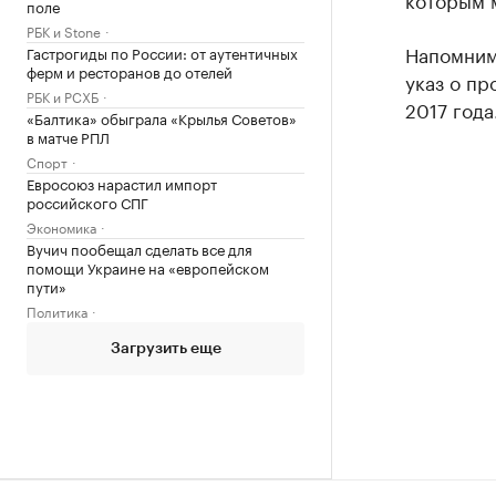
поле
РБК и Stone
Напомним
Гастрогиды по России: от аутентичных
ферм и ресторанов до отелей
указ о пр
РБК и РСХБ
2017 года
«Балтика» обыграла «Крылья Советов»
в матче РПЛ
Спорт
Евросоюз нарастил импорт
российского СПГ
Экономика
Вучич пообещал сделать все для
помощи Украине на «европейском
пути»
Политика
Загрузить еще