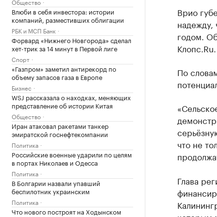
Общество
Врио губ
Влюби в себя инвестора: истории
компаний, разместивших облигации
надежду, 
РБК и МСП Банк
годом. Об
Форвард «Нижнего Новгорода» сделал
Клопс.Ru.
хет-трик за 14 минут в Первой лиге
Спорт
«Газпром» заметил антирекорд по
По словам
объему запасов газа в Европе
потенциал
Бизнес
WSJ рассказала о находках, меняющих
представление об истории Китая
«Сельское
Общество
демонстр
Иран атаковал ракетами танкер
серьёзну
эмиратской госнефтекомпании
что не то
Политика
Российские военные ударили по целям
продолжат
в портах Николаев и Одесса
Политика
Глава рег
В Болгарии назвали упавший
беспилотник украинским
финансир
Политика
Калинингр
Что нового построят на Ходынском
которым 