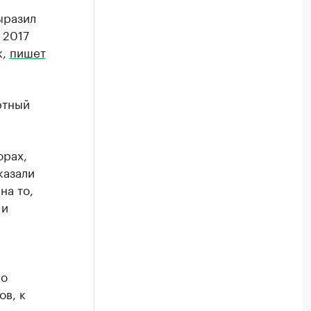
ыразил
 2017
к,
пишет
ртный
орах,
казали
на то,
 и
во
ов, к