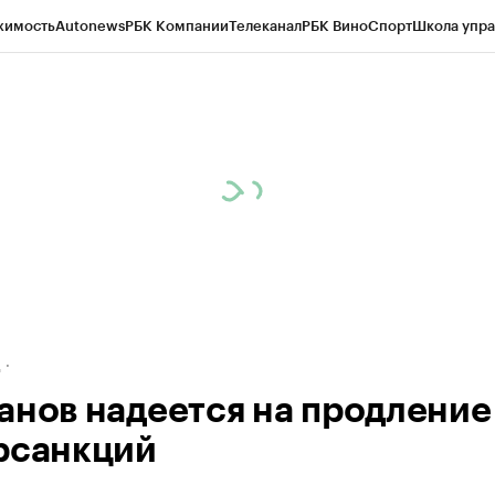
жимость
Autonews
РБК Компании
Телеканал
РБК Вино
Спорт
Школа упра
ипто
РБК Бизнес-среда
Дискуссионный клуб
Исследования
Кредитные 
рагентов
Политика
Экономика
Бизнес
Технологии и медиа
Финансы
Рын
д
анов надеется на продление
рсанкций