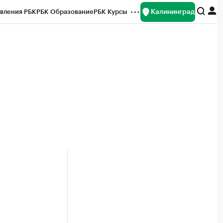
Калининград
вления РБК
РБК Образование
РБК Курсы
рейтинги
Франшизы
Газета
ок наличной валюты