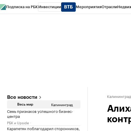
Подписка на РБК
Инвестиции
Мероприятия
Отрасли
Недви
РБК Life
Тренды
Визионеры
Национальные проекты
Город
Стиль
Кр
Спецпроекты СПб
Конференции СПб
Спецпроекты
Проверка конт
Калинингра
Все новости
Калининград
Весь мир
Алих
Семь признаков успешного бизнес-
центра
конт
РБК и Upside
Карапетян поблагодарил сторонников,