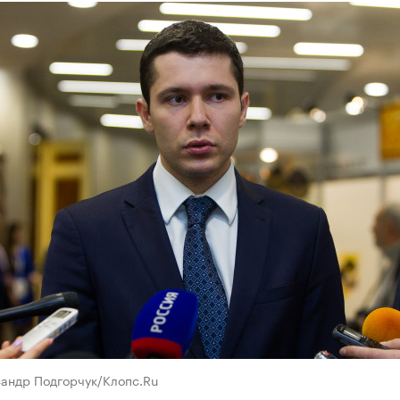
сандр Подгорчук/Клопс.Ru