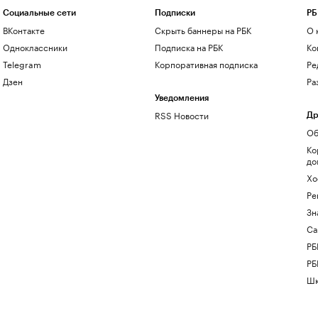
Социальные сети
Подписки
РБ
ВКонтакте
Скрыть баннеры на РБК
О 
Одноклассники
Подписка на РБК
Ко
Telegram
Корпоративная подписка
Ре
Дзен
Ра
Уведомления
RSS Новости
Др
Об
Ко
до
Хо
Ре
Зн
Са
РБ
РБ
Шк