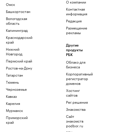
О компании
Омск
Контактная
Башкортостан
информация
Вологодская
Редакция
область
Размещение
Калининград
рекламы
Краснодарский
край
Другие
Нижний
продукты
Новгород
РБК
Пермский край
Облако для
бизнеса
Ростов-на-Дону
Корпоративный
Татарстан
регистратор
Тюмень
доменов
Черноземье
Хостинг
сайтов
Кавказ
Рег.решения
Карелия
Знакомства
Мурманск
Сайт
Приморский
знакомств
край
podbor.ru