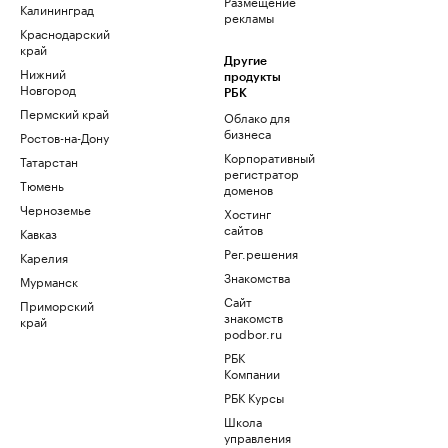
Размещение
Калининград
рекламы
Краснодарский
край
Другие
Нижний
продукты
Новгород
РБК
Пермский край
Облако для
бизнеса
Ростов-на-Дону
Корпоративный
Татарстан
регистратор
Тюмень
доменов
Черноземье
Хостинг
сайтов
Кавказ
Рег.решения
Карелия
Знакомства
Мурманск
Сайт
Приморский
знакомств
край
podbor.ru
РБК
Компании
РБК Курсы
Школа
управления