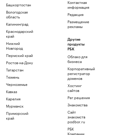
Контактная
Башкортостан
информация
Вологодская
Редакция
область
Размещение
Калининград
рекламы
Краснодарский
край
Другие
Нижний
продукты
Новгород
РБК
Пермский край
Облако для
бизнеса
Ростов-на-Дону
Корпоративный
Татарстан
регистратор
Тюмень
доменов
Черноземье
Хостинг
сайтов
Кавказ
Рег.решения
Карелия
Знакомства
Мурманск
Сайт
Приморский
знакомств
край
podbor.ru
РБК
Компании