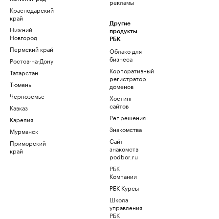
рекламы
Краснодарский
край
Другие
Нижний
продукты
Новгород
РБК
Пермский край
Облако для
бизнеса
Ростов-на-Дону
Корпоративный
Татарстан
регистратор
Тюмень
доменов
Черноземье
Хостинг
сайтов
Кавказ
Рег.решения
Карелия
Знакомства
Мурманск
Сайт
Приморский
знакомств
край
podbor.ru
РБК
Компании
РБК Курсы
Школа
управления
РБК