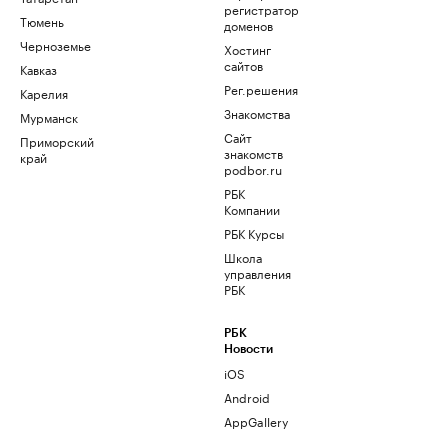
регистратор
Тюмень
доменов
Черноземье
Хостинг
сайтов
Кавказ
Рег.решения
Карелия
Знакомства
Мурманск
Сайт
Приморский
знакомств
край
podbor.ru
РБК
Компании
РБК Курсы
Школа
управления
РБК
РБК
Новости
iOS
Android
AppGallery