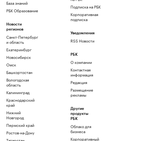
База знаний
Подписка на РБК
РБК Образование
Корпоративная
подписка
Новости
регионов
Уведомления
Санкт-Петербург
RSS Новости
и область
Екатеринбург
РБК
Новосибирск
О компании
Омск
Контактная
Башкортостан
информация
Вологодская
Редакция
область
Размещение
Калининград
рекламы
Краснодарский
край
Другие
Нижний
продукты
Новгород
РБК
Пермский край
Облако для
бизнеса
Ростов-на-Дону
Корпоративный
Татарстан