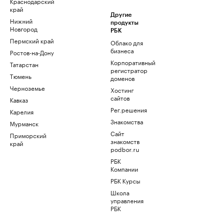
Краснодарский
край
Другие
Нижний
продукты
Новгород
РБК
Пермский край
Облако для
бизнеса
Ростов-на-Дону
Корпоративный
Татарстан
регистратор
Тюмень
доменов
Черноземье
Хостинг
сайтов
Кавказ
Рег.решения
Карелия
Знакомства
Мурманск
Сайт
Приморский
знакомств
край
podbor.ru
РБК
Компании
РБК Курсы
Школа
управления
РБК