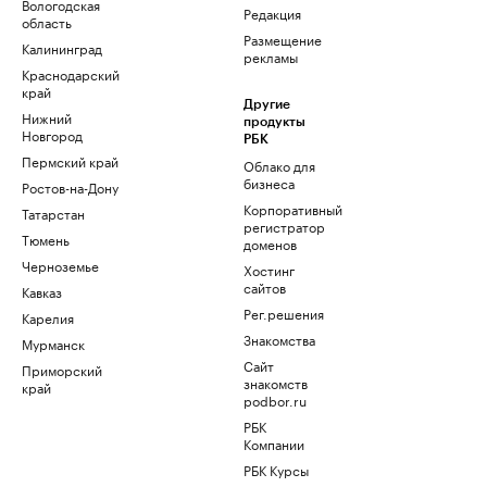
Вологодская
Редакция
область
Размещение
Калининград
рекламы
Краснодарский
край
Другие
Нижний
продукты
Новгород
РБК
Пермский край
Облако для
бизнеса
Ростов-на-Дону
Корпоративный
Татарстан
регистратор
Тюмень
доменов
Черноземье
Хостинг
сайтов
Кавказ
Рег.решения
Карелия
Знакомства
Мурманск
Сайт
Приморский
знакомств
край
podbor.ru
РБК
Компании
РБК Курсы