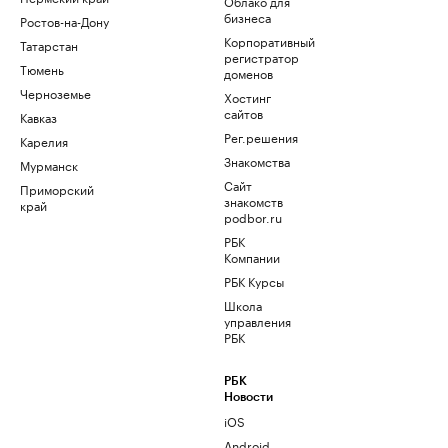
Облако для
бизнеса
Ростов-на-Дону
Корпоративный
Татарстан
регистратор
Тюмень
доменов
Черноземье
Хостинг
сайтов
Кавказ
Рег.решения
Карелия
Знакомства
Мурманск
Сайт
Приморский
знакомств
край
podbor.ru
РБК
Компании
РБК Курсы
Школа
управления
РБК
РБК
Новости
iOS
Android