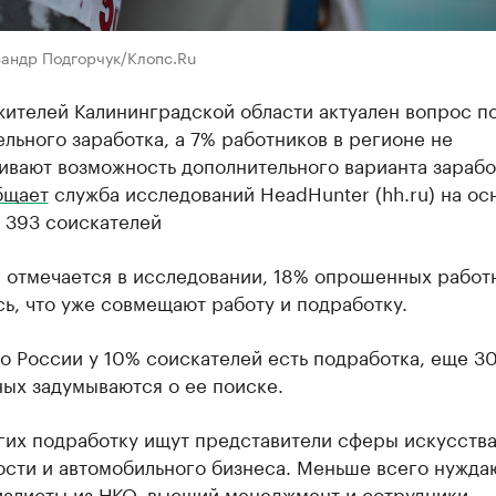
сандр Подгорчук/Клопс.Ru
жителей Калининградской области актуален вопрос п
льного заработка, а 7% работников в регионе не
ивают возможность дополнительного варианта зарабо
бщает
служба исследований HeadHunter (hh.ru) на ос
 393 соискателей
, отмечается в исследовании, 18% опрошенных работ
ь, что уже совмещают работу и подработку.
о России у 10% соискателей есть подработка, еще 3
ых задумываются о ее поиске.
гих подработку ищут представители сферы искусства
ости и автомобильного бизнеса. Меньше всего нужда
иалисты из НКО, высший менеджмент и сотрудники