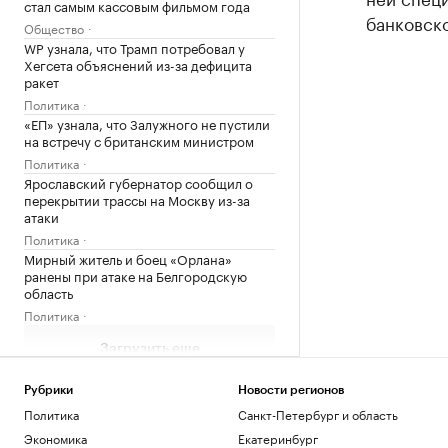
стал самым кассовым фильмом года
банковск
Общество
WP узнала, что Трамп потребовал у
Хегсета объяснений из-за дефицита
ракет
Политика
«ЕП» узнала, что Залужного не пустили
на встречу с британским министром
Политика
Ярославский губернатор сообщил о
перекрытии трассы на Москву из-за
атаки
Политика
Мирный житель и боец «Орлана»
ранены при атаке на Белгородскую
область
Политика
Загрузить еще
Рубрики
Новости регионов
Политика
Санкт-Петербург и область
Экономика
Екатеринбург