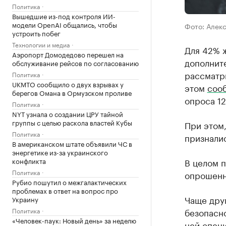
Политика
Вышедшие из-под контроля ИИ-
модели OpenAI общались, чтобы
Фото: Алек
устроить побег
Технологии и медиа
Для 42% 
Аэропорт Домодедово перешел на
дополните
обслуживание рейсов по согласованию
рассматр
Политика
UKMTO сообщило о двух взрывах у
этом
соо
берегов Омана в Ормузском проливе
опроса 12
Политика
NYT узнала о создании ЦРУ тайной
группы с целью раскола властей Кубы
При этом
Политика
призналис
В американском штате объявили ЧС в
энергетике из-за украинского
конфликта
В целом п
Политика
опрошенн
Рубио пошутил о межгалактических
проблемах в ответ на вопрос про
Чаще дру
Украину
Политика
безопасн
«Человек-паук: Новый день» за неделю
ней спец