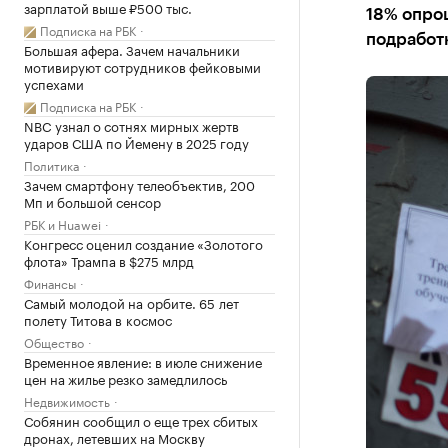
зарплатой выше ₽500 тыс.
18% опро
Подписка на РБК
подработ
Большая афера. Зачем начальники
мотивируют сотрудников фейковыми
успехами
Подписка на РБК
NBC узнал о сотнях мирных жертв
ударов США по Йемену в 2025 году
Политика
Зачем смартфону телеобъектив, 200
Мп и большой сенсор
РБК и Huawei
Конгресс оценил создание «Золотого
флота» Трампа в $275 млрд
Финансы
Самый молодой на орбите. 65 лет
полету Титова в космос
Общество
Временное явление: в июле снижение
цен на жилье резко замедлилось
Недвижимость
Собянин сообщил о еще трех сбитых
дронах, летевших на Москву