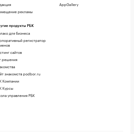
дакция
AppGallery
змещение рекламы
угие продукты РБК
лако для бизнеса
рпоративный регистратор
менов
стинг сайтов
г.решения
акомства
йт знакомств podbor.ru
К Компании
К Курсы
ола управления РБК