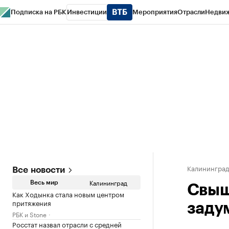
Подписка на РБК
Инвестиции
Мероприятия
Отрасли
Недви
РБК Life
Тренды
Визионеры
Национальные проекты
Город
Стиль
Кр
Спецпроекты СПб
Конференции СПб
Спецпроекты
Проверка конт
Калинингра
Все новости
Калининград
Весь мир
Свыш
Как Ходынка стала новым центром
притяжения
заду
РБК и Stone
Росстат назвал отрасли с средней