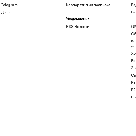
Telegram
Корпоративная подписка
Ре
Дзен
Ра
Уведомления
RSS Новости
Др
Об
Ко
до
Хо
Ре
Зн
Са
РБ
РБ
Шк