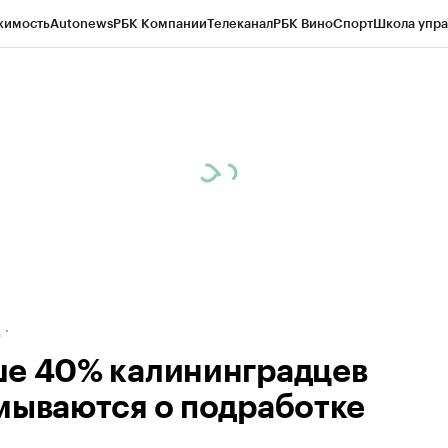
жимость
Autonews
РБК Компании
Телеканал
РБК Вино
Спорт
Школа упра
ипто
РБК Бизнес-среда
Дискуссионный клуб
Исследования
Кредитные 
рагентов
Политика
Экономика
Бизнес
Технологии и медиа
Финансы
Рын
д
е 40% калининградцев
мываются о подработке