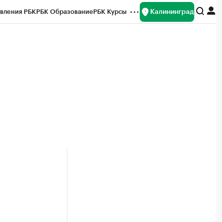
Калининград
вления РБК
РБК Образование
РБК Курсы
рейтинги
Франшизы
Газета
ок наличной валюты