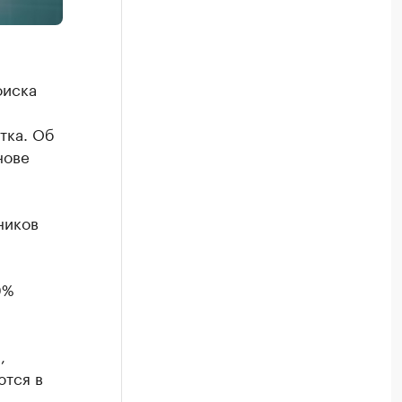
оиска
тка. Об
нове
ников
0%
,
ются в