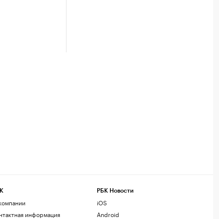
К
РБК Новости
компании
iOS
нтактная информация
Android