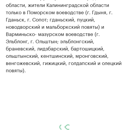
области, жители Калининградской области
только в Поморском воеводстве (г. Гдыня, г.
Гданьск, г. Сопот; гданьский, пуцкий,
новодворский и мальборкский повяты) и
Варминьско- мазурском воеводстве (г.
Эльблонг, г. Ольштын; эльблонгский,
браневский, лидзбарский, бартошицкий,
ольштынский, кентшинский, мронговский,
венгожевский, гижицкий, голдапский и олецкий
повяты).