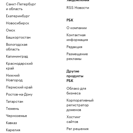
Уведомления
Санкт-Петербург
RSS Новости
и область
Екатеринбург
РБК
Новосибирск
О компании
Омск
Контактная
Башкортостан
информация
Вологодская
Редакция
область
Размещение
Калининград
рекламы
Краснодарский
край
Другие
Нижний
продукты
Новгород
РБК
Пермский край
Облако для
бизнеса
Ростов-на-Дону
Корпоративный
Татарстан
регистратор
Тюмень
доменов
Черноземье
Хостинг
сайтов
Кавказ
Рег.решения
Карелия