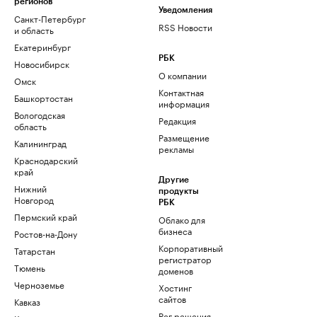
регионов
Уведомления
Санкт-Петербург
RSS Новости
и область
Екатеринбург
РБК
Новосибирск
О компании
Омск
Контактная
Башкортостан
информация
Вологодская
Редакция
область
Размещение
Калининград
рекламы
Краснодарский
край
Другие
Нижний
продукты
Новгород
РБК
Пермский край
Облако для
бизнеса
Ростов-на-Дону
Корпоративный
Татарстан
регистратор
Тюмень
доменов
Черноземье
Хостинг
сайтов
Кавказ
Рег.решения