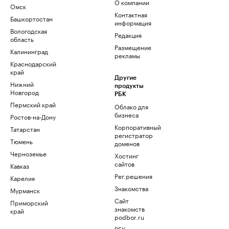
О компании
Омск
Контактная
Башкортостан
информация
Вологодская
Редакция
область
Размещение
Калининград
рекламы
Краснодарский
край
Другие
Нижний
продукты
Новгород
РБК
Пермский край
Облако для
бизнеса
Ростов-на-Дону
Корпоративный
Татарстан
регистратор
Тюмень
доменов
Черноземье
Хостинг
сайтов
Кавказ
Рег.решения
Карелия
Знакомства
Мурманск
Сайт
Приморский
знакомств
край
podbor.ru
РБК