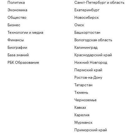
Политика
Санкт-Петербург и область
дронов
Экономика
Екатеринбург
Политика
В МИД назвали обвинения России в
Общество
Новосибирск
пожарах во Франции неуважением к
Бизнес
Омск
себе
Технологии и медиа
Башкортостан
Общество
Второй московский аэропорт начал
Финансы
Вологодская область
обслуживать рейсы по согласованию
Биографии
Калининград
Политика
База знаний
Краснодарский край
Маск заявил, что завод Terafab станет
РБК Образование
Нижний Новгород
самым ценным зданием на Земле
Пермский край
Технологии и медиа
На Камчатке ограничат доступ к
Ростов-на-Дону
интернету
Татарстан
Политика
Тюмень
Черноземье
Загрузить еще
Кавказ
Карелия
Мурманск
Приморский край