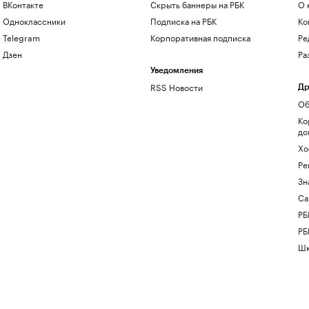
ВКонтакте
Скрыть баннеры на РБК
О 
Одноклассники
Подписка на РБК
Ко
Telegram
Корпоративная подписка
Ре
Дзен
Ра
Уведомления
RSS Новости
Др
Об
Ко
до
Хо
Ре
Зн
Са
РБ
РБ
Шк