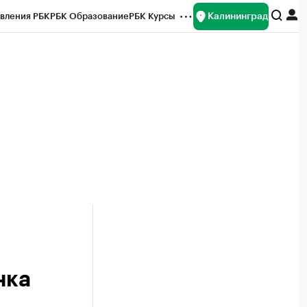
Калининград
вления РБК
РБК Образование
РБК Курсы
рейтинги
Франшизы
Газета
ок наличной валюты
нка