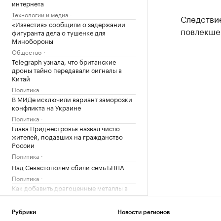
интернета
Технологии и медиа
Следствие
«Известия» сообщили о задержании
повлекшег
фигуранта дела о тушенке для
Минобороны
Общество
Telegraph узнала, что британские
дроны тайно передавали сигналы в
Китай
Политика
В МИДе исключили вариант заморозки
конфликта на Украине
Политика
Глава Приднестровья назвал число
жителей, подавших на гражданство
России
Политика
Над Севастополем сбили семь БПЛА
Политика
Как добавить драгоценные металлы в
личную копилку сбережений
РБК и Сбер
Рубрики
Новости регионов
На подлете к Москве отразили атаку