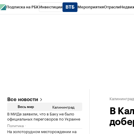
Подписка на РБК
Инвестиции
Мероприятия
Отрасли
Недви
РБК Life
Тренды
Визионеры
Национальные проекты
Город
Стиль
Кр
Спецпроекты СПб
Конференции СПб
Спецпроекты
Проверка конт
Калинингра
Все новости
Калининград
Весь мир
В Ка
В МИДе заявили, что в Баку не было
официальных переговоров по Украине
добе
Политика
На золоторудном месторождении на