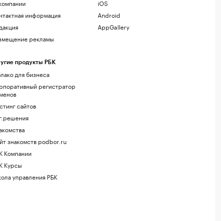
компании
iOS
нтактная информация
Android
дакция
AppGallery
змещение рекламы
угие продукты РБК
лако для бизнеса
рпоративный регистратор
менов
стинг сайтов
г.решения
акомства
йт знакомств podbor.ru
К Компании
К Курсы
ола управления РБК