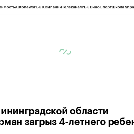
жимость
Autonews
РБК Компании
Телеканал
РБК Вино
Спорт
Школа упра
ипто
РБК Бизнес-среда
Дискуссионный клуб
Исследования
Кредитные 
рагентов
Политика
Экономика
Бизнес
Технологии и медиа
Финансы
Рын
д
лининградской области
рман загрыз 4-летнего ребе