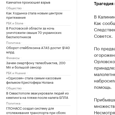
Камчатке произошел взрыв
Трагедия
Общество
Как Ходынка стала новым центром
В Калинин
притяжения
Как сооб
РБК и Stone
В Ростовской области за ночь
Следствен
уничтожили свыше 70 украинских
Советск.
беспилотников
Политика
Оборот стейблкоина А7А5 достиг $140
По предв
млрд
огорожен
Финансы
Орловской
Зачем смартфону телеобъектив, 200
принадле
Мп и большой сенсор
РБК и Huawei
малолетне
«Одиссея» стала самым кассовым
набросила
фильмом Кристофера Нолана
помощь.
Общество
В Севастополе эвакуировали людей из
кемпинга на пляже после налета БПЛА
Прибывши
Политика
множеств
ГЛОНАСС создал систему для
Несмотря 
отслеживания транспорта при сбоях