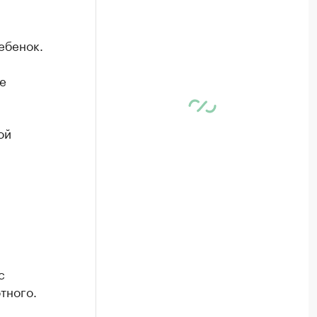
ебенок.
е
ой
с
тного.
.