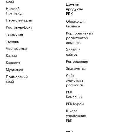
край
Другие
Нижний
продукты
Новгород
РБК
Пермский край
Облако для
бизнеса
Ростов-на-Дону
Корпоративный
Татарстан
регистратор
Тюмень
доменов
Черноземье
Хостинг
сайтов
Кавказ
Рег.решения
Карелия
Знакомства
Мурманск
Сайт
Приморский
знакомств
край
podbor.ru
РБК
Компании
РБК Курсы
Школа
управления
РБК