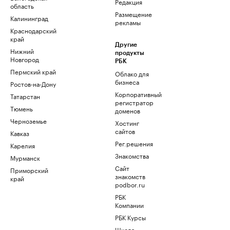
Редакция
область
Размещение
Калининград
рекламы
Краснодарский
край
Другие
Нижний
продукты
Новгород
РБК
Пермский край
Облако для
бизнеса
Ростов-на-Дону
Корпоративный
Татарстан
регистратор
Тюмень
доменов
Черноземье
Хостинг
сайтов
Кавказ
Рег.решения
Карелия
Знакомства
Мурманск
Сайт
Приморский
знакомств
край
podbor.ru
РБК
Компании
РБК Курсы
Школа