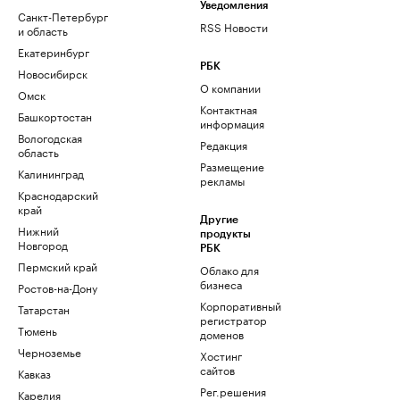
Уведомления
Санкт-Петербург
RSS Новости
и область
Екатеринбург
РБК
Новосибирск
О компании
Омск
Контактная
Башкортостан
информация
Вологодская
Редакция
область
Размещение
Калининград
рекламы
Краснодарский
край
Другие
Нижний
продукты
Новгород
РБК
Пермский край
Облако для
бизнеса
Ростов-на-Дону
Корпоративный
Татарстан
регистратор
Тюмень
доменов
Черноземье
Хостинг
сайтов
Кавказ
Рег.решения
Карелия