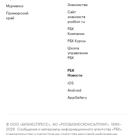
Знакомства
Мурманск
Сайт
Приморский
знакомств
край
podbor.ru
РБК
Компании
РБК Курсы
Школа
управления
РБК
РБК
Новости
iOS
Android
AppGallery
© ООО «БИЗНЕСПРЕСС», АО «РОСБИЗНЕСКОНСАЛТИНГ», 1995–
2026. Сообщения и материалы информационного агентства «РБК»
(свидетельство о регистрации средства массовой информации