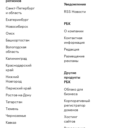
регионов
Уведомления
Санкт-Петербург
RSS Новости
и область
Екатеринбург
РБК
Новосибирск
О компании
Омск
Контактная
Башкортостан
информация
Вологодская
Редакция
область
Размещение
Калининград
рекламы
Краснодарский
край
Другие
Нижний
продукты
Новгород
РБК
Пермский край
Облако для
бизнеса
Ростов-на-Дону
Корпоративный
Татарстан
регистратор
Тюмень
доменов
Черноземье
Хостинг
сайтов
Кавказ
Рег.решения