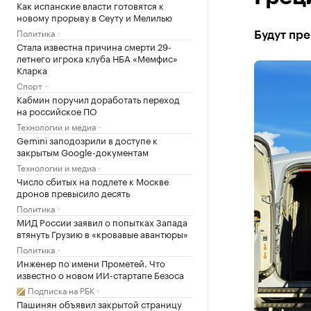
Как испанские власти готовятся к
новому прорыву в Сеуту и Мелилью
Политика
Будут пр
Стала известна причина смерти 29-
летнего игрока клуба НБА «Мемфис»
Кларка
Спорт
Кабмин поручил доработать переход
на российское ПО
Технологии и медиа
Gemini заподозрили в доступе к
закрытым Google-документам
Технологии и медиа
Число сбитых на подлете к Москве
дронов превысило десять
Политика
МИД России заявил о попытках Запада
втянуть Грузию в «кровавые авантюры»
Политика
Инженер по имени Прометей. Что
известно о новом ИИ-стартапе Безоса
Подписка на РБК
Пашинян объявил закрытой страницу