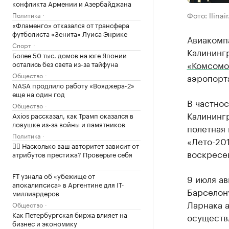
конфликта Армении и Азербайджана
Фото: llinai
Политика
«Фламенго» отказался от трансфера
футболиста «Зенита» Луиса Энрике
Авиакомп
Спорт
Калининг
Более 50 тыс. домов на юге Японии
«Комсомо
остались без света из-за тайфуна
Общество
аэропорт
NASA продлило работу «Вояджера-2»
еще на один год
В частнос
Общество
Калинингр
Axios рассказал, как Трамп оказался в
ловушке из-за войны и памятников
полетная 
Политика
«Лето-201
✍🏻 Насколько ваш авторитет зависит от
воскресе
атрибутов престижа? Проверьте себя
FT узнала об «убежище от
9 июля ав
апокалипсиса» в Аргентине для IT-
Барселону
миллиардеров
Ларнака 
Общество
Как Петербургская биржа влияет на
осуществ
бизнес и экономику