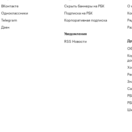
ВКонтакте
Скрыть баннеры на РБК
О 
Одноклассники
Подписка на РБК
Ко
Telegram
Корпоративная подписка
Ре
Дзен
Ра
Уведомления
RSS Новости
Др
Об
Ко
до
Хо
Ре
Зн
Са
РБ
РБ
Шк