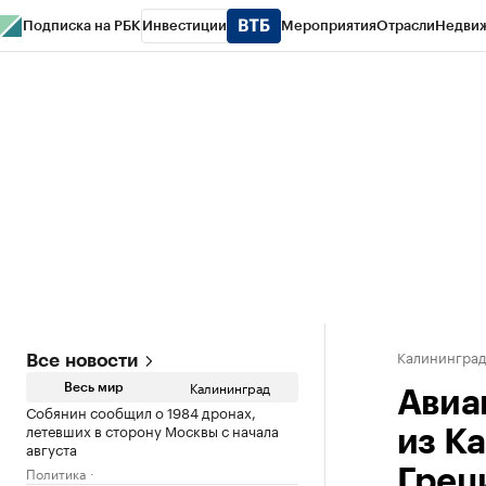
Подписка на РБК
Инвестиции
Мероприятия
Отрасли
Недви
РБК Life
Тренды
Визионеры
Национальные проекты
Город
Стиль
Кр
Спецпроекты СПб
Конференции СПб
Спецпроекты
Проверка конт
Калинингра
Все новости
Калининград
Весь мир
Авиа
Собянин сообщил о 1984 дронах,
летевших в сторону Москвы с начала
из К
августа
Политика
Грец