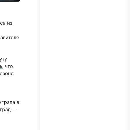
са из
авителя
уту
ь
, что
сезоне
нграда в
нград —