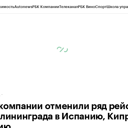
жимость
Autonews
РБК Компании
Телеканал
РБК Вино
Спорт
Школа упра
ипто
РБК Бизнес-среда
Дискуссионный клуб
Исследования
Кредитные 
рагентов
Политика
Экономика
Бизнес
Технологии и медиа
Финансы
Рын
д
компании отменили ряд рей
алининграда в Испанию, Кипр
ию