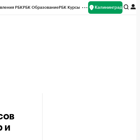
Калининград
вления РБК
РБК Образование
РБК Курсы
рейтинги
Франшизы
Газета
ок наличной валюты
сов
 и