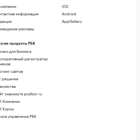
компании
iOS
нтактная информация
Android
дакция
AppGallery
змещение рекламы
угие продукты РБК
лако для бизнеса
рпоративный регистратор
менов
стинг сайтов
г.решения
акомства
йт знакомств podbor.ru
К Компании
К Курсы
ола управления РБК