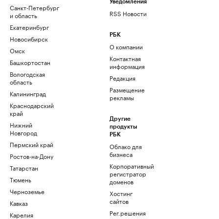
Уведомления
Санкт-Петербург
RSS Новости
и область
Екатеринбург
РБК
Новосибирск
О компании
Омск
Контактная
Башкортостан
информация
Вологодская
Редакция
область
Размещение
Калининград
рекламы
Краснодарский
край
Другие
Нижний
продукты
Новгород
РБК
Пермский край
Облако для
бизнеса
Ростов-на-Дону
Корпоративный
Татарстан
регистратор
Тюмень
доменов
Черноземье
Хостинг
сайтов
Кавказ
Рег.решения
Карелия