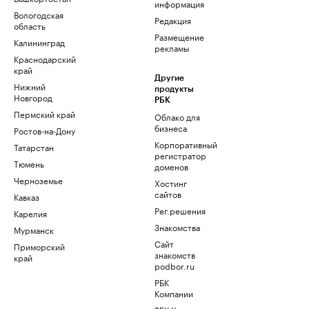
информация
Вологодская
Редакция
область
Размещение
Калининград
рекламы
Краснодарский
край
Другие
Нижний
продукты
Новгород
РБК
Пермский край
Облако для
бизнеса
Ростов-на-Дону
Корпоративный
Татарстан
регистратор
Тюмень
доменов
Черноземье
Хостинг
сайтов
Кавказ
Рег.решения
Карелия
Знакомства
Мурманск
Сайт
Приморский
знакомств
край
podbor.ru
РБК
Компании