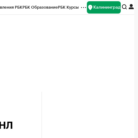
Калининград
вления РБК
РБК Образование
РБК Курсы
рейтинги
Франшизы
Газета
ок наличной валюты
ФНЛ