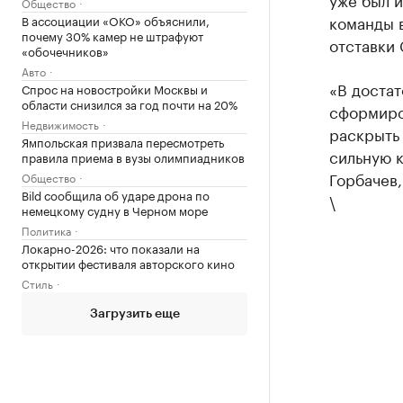
Общество
команды в
В ассоциации «ОКО» объяснили,
почему 30% камер не штрафуют
отставки 
«обочечников»
Авто
«В доста
Спрос на новостройки Москвы и
области снизился за год почти на 20%
сформиров
Недвижимость
раскрыть 
Ямпольская призвала пересмотреть
сильную к
правила приема в вузы олимпиадников
Горбачев,
Общество
Bild сообщила об ударе дрона по
\
немецкому судну в Черном море
Политика
Локарно-2026: что показали на
открытии фестиваля авторского кино
Стиль
Загрузить еще