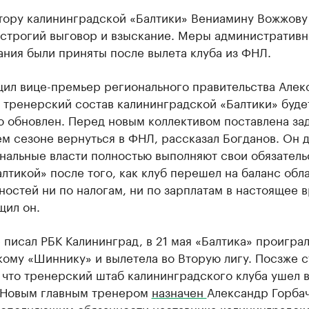
тору калининградской «Балтики» Вениамину Вожжову
 строгий выговор и взыскание. Меры административн
ния были приняты после вылета клуба из ФНЛ.
щил вице-премьер регионального правительства Алек
 тренерский состав калининградской «Балтики» буде
 обновлен. Перед новым коллективом поставлена зад
 сезоне вернуться в ФНЛ, рассказал Богданов. Он д
нальные власти полностью выполняют свои обязатель
лтикой» после того, как клуб перешел на баланс обла
остей ни по налогам, ни по зарплатам в настоящее 
щил он.
 писал РБК Калининград, в 21 мая «Балтика» проигра
ому «Шиннику» и вылетела во Вторую лигу. Посзже с
 что тренерский штаб калининградского клуба ушел 
. Новым главным тренером
назначен
Александр Горбач
исполняющим обязанности наставника калининградск