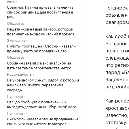
Авто
Гендирек
Советник Путина призвала изменить
список олимпиад для поступления в
объявлен
вузы
реагирова
Общество
Решетников назвал фактор, который
повлияет на экономический прогноз
Как сооб
Экономика
Богданов,
Пилоты пропавшей «Сессны» назвали
полностью
причину жесткой посадки на лес
следующем
Общество
Собянин заявил о максимальном за
что регио
пять лет темпе строительства метро
перед «Ба
Недвижимость
Задолженн
На украинском Ан-24, рядом с которым
нашли взрывчатку, перевозили
нет, сооб
снаряды
Политика
Как ранее
Сальдо сообщил о попытках ВСУ
высадить десант на Кинбурнской косе
ярославск
Политика
известно,
В «Эксмо» назвали самые продаваемые
отставку
книги и самых читаемых авторов
уже был 