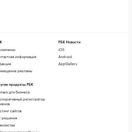
К
РБК Новости
компании
iOS
нтактная информация
Android
дакция
AppGallery
змещение рекламы
угие продукты РБК
лако для бизнеса
рпоративный регистратор
менов
стинг сайтов
г.решения
акомства
йт знакомств podbor.ru