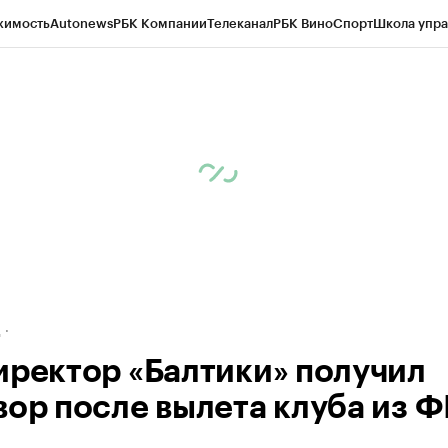
жимость
Autonews
РБК Компании
Телеканал
РБК Вино
Спорт
Школа упра
ипто
РБК Бизнес-среда
Дискуссионный клуб
Исследования
Кредитные 
рагентов
Политика
Экономика
Бизнес
Технологии и медиа
Финансы
Рын
д
иректор «Балтики» получил
вор после вылета клуба из 