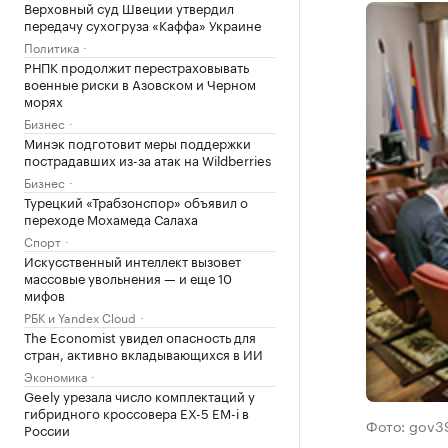
Верховный суд Швеции утвердил
передачу сухогруза «Каффа» Украине
Политика
РНПК продолжит перестраховывать
военные риски в Азовском и Черном
морях
Бизнес
Минэк подготовит меры поддержки
пострадавших из-за атак на Wildberries
Бизнес
Турецкий «Трабзонспор» объявил о
переходе Мохамеда Салаха
Спорт
Искусственный интеллект вызовет
массовые увольнения — и еще 10
мифов
РБК и Yandex Cloud
The Economist увидел опасность для
стран, активно вкладывающихся в ИИ
Экономика
Geely урезала число комплектаций у
гибридного кроссовера EX-5 EM-i в
Фото: gov39
России