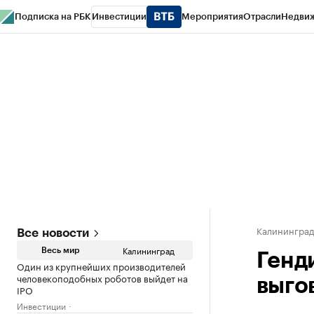
Подписка на РБК
Инвестиции
Мероприятия
Отрасли
Недви
РБК Life
Тренды
Визионеры
Национальные проекты
Город
Стиль
Кр
Спецпроекты СПб
Конференции СПб
Спецпроекты
Проверка конт
Калинингра
Все новости
Калининград
Весь мир
Генд
Один из крупнейших производителей
человекоподобных роботов выйдет на
выго
IPO
Инвестиции