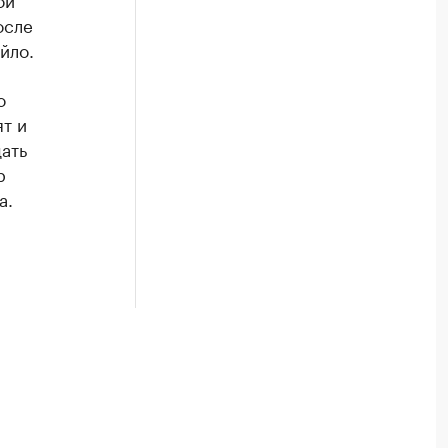
осле
йло.
о
т и
ать
р
а.