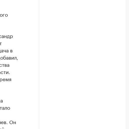
ого
сандр
т
ача в
обавил,
ства
сти.
время
ла
тало
в
ев. Он
ой