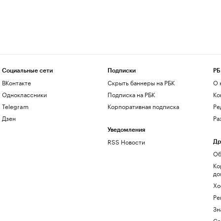
Социальные сети
Подписки
РБ
ВКонтакте
Скрыть баннеры на РБК
О 
Одноклассники
Подписка на РБК
Ко
Telegram
Корпоративная подписка
Ре
Дзен
Ра
Уведомления
RSS Новости
Др
Об
Ко
до
Хо
Ре
Зн
Са