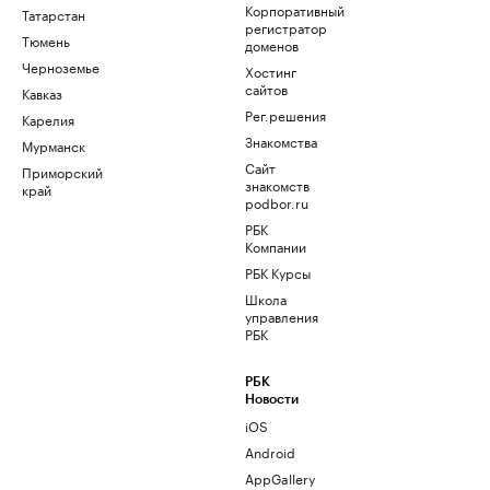
Корпоративный
Татарстан
регистратор
Тюмень
доменов
Черноземье
Хостинг
сайтов
Кавказ
Рег.решения
Карелия
Знакомства
Мурманск
Сайт
Приморский
знакомств
край
podbor.ru
РБК
Компании
РБК Курсы
Школа
управления
РБК
РБК
Новости
iOS
Android
AppGallery