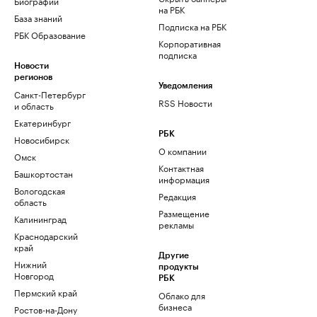
Биографии
на РБК
База знаний
Подписка на РБК
РБК Образование
Корпоративная
подписка
Новости
регионов
Уведомления
Санкт-Петербург
RSS Новости
и область
Екатеринбург
РБК
Новосибирск
О компании
Омск
Контактная
Башкортостан
информация
Вологодская
Редакция
область
Размещение
Калининград
рекламы
Краснодарский
край
Другие
Нижний
продукты
Новгород
РБК
Пермский край
Облако для
бизнеса
Ростов-на-Дону