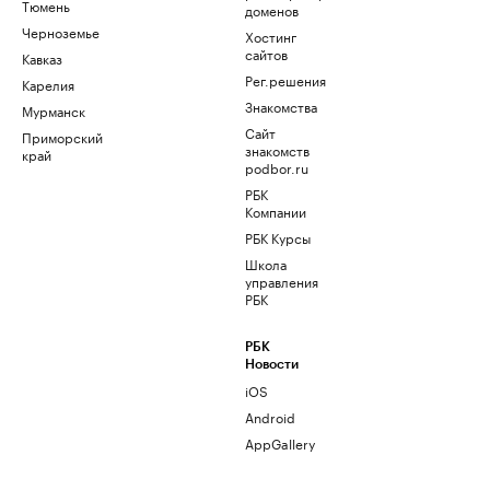
Тюмень
доменов
Черноземье
Хостинг
сайтов
Кавказ
Рег.решения
Карелия
Знакомства
Мурманск
Сайт
Приморский
знакомств
край
podbor.ru
РБК
Компании
РБК Курсы
Школа
управления
РБК
РБК
Новости
iOS
Android
AppGallery