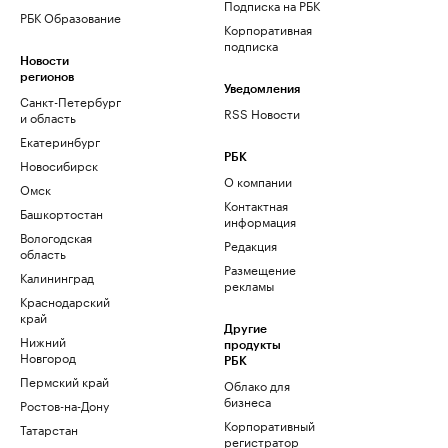
Подписка на РБК
РБК Образование
Корпоративная
подписка
Новости
регионов
Уведомления
Санкт-Петербург
RSS Новости
и область
Екатеринбург
РБК
Новосибирск
О компании
Омск
Контактная
Башкортостан
информация
Вологодская
Редакция
область
Размещение
Калининград
рекламы
Краснодарский
край
Другие
Нижний
продукты
Новгород
РБК
Пермский край
Облако для
бизнеса
Ростов-на-Дону
Корпоративный
Татарстан
регистратор