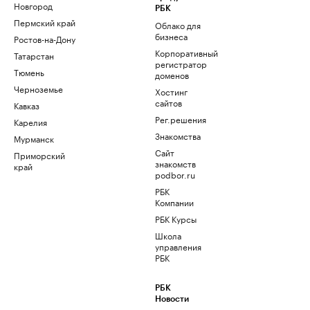
Новгород
РБК
Пермский край
Облако для
бизнеса
Ростов-на-Дону
Корпоративный
Татарстан
регистратор
Тюмень
доменов
Черноземье
Хостинг
сайтов
Кавказ
Рег.решения
Карелия
Знакомства
Мурманск
Сайт
Приморский
знакомств
край
podbor.ru
РБК
Компании
РБК Курсы
Школа
управления
РБК
РБК
Новости