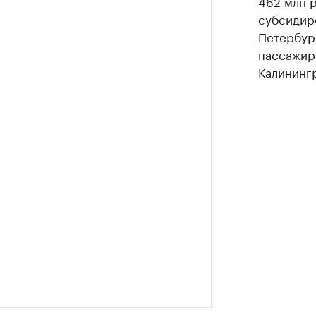
462 млн 
субсидир
Петербург
пассажир
Калинингр