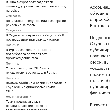
В США в аэропорту задержали
мужчину, угрожавшего взорвать бомбу
Ассоциаци
на рейсе
объединя
Общество
с просьб
Во Внуково предупредили о задержках
Восток, в
рейсов из-за грозы
Общество
В Саудовской Аравии сообщили об 11
По данны
пострадавших при атаках хуситов
Окулова 
Политика
субсидиро
В Турции заявили, что Европа
потребовала подтверждать
поясняет
происхождение газа
сезон, вы
Политика
«отдават
Трамп заявил, что США «тоже
нуждаются» в ракетах для Patriot
низким т
Политика
ставки сб
Reuters сообщил о серии кибератак на
субсидир
крупнейшие финансовые компании
США
фактическ
Новая категория
Трамп подписал указы,
В качест
ограничивающие право на
гражданство по рождению