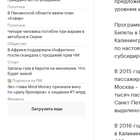
предложи
Политика
уровнем 
В Пензенской области ввели план
«Ковер»
Программа
Политика
Четыре человека погибли при взрыве в
Билеты в 
автобусе в Сирии
Калинингр
Общество
по насто
В Африке поддержали Инфантино
субсидиро
после скандала с продажей прав ЧМ
Спорт
Запасы газа в Европе на минимуме. Что
В 2015 го
будет зимой
пассажир
Подписка на РБК
Москва – 
Экс-глава Mind Money признала вину
по «делу брокеров» о хищении ₽7 млрд
тысяч па
Финансы
Санкт-Пет
выделено
Загрузить еще
В 2016 г
в Калинин