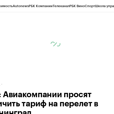
жимость
Autonews
РБК Компании
Телеканал
РБК Вино
Спорт
Школа упра
ипто
РБК Бизнес-среда
Дискуссионный клуб
Исследования
Кредитные 
рагентов
Политика
Экономика
Бизнес
Технологии и медиа
Финансы
Рын
д
 Авиакомпании просят
ичить тариф на перелет в
нинград