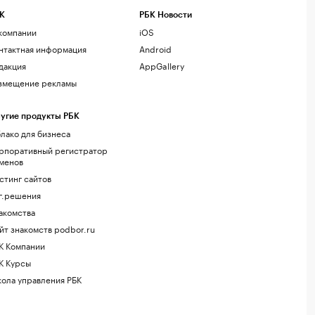
К
РБК Новости
компании
iOS
нтактная информация
Android
дакция
AppGallery
змещение рекламы
угие продукты РБК
лако для бизнеса
рпоративный регистратор
менов
стинг сайтов
г.решения
акомства
йт знакомств podbor.ru
К Компании
К Курсы
ола управления РБК