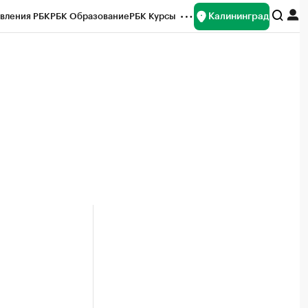
Калининград
вления РБК
РБК Образование
РБК Курсы
рейтинги
Франшизы
Газета
ок наличной валюты