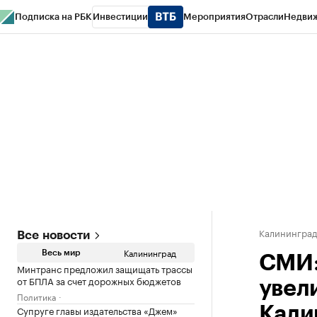
Подписка на РБК
Инвестиции
Мероприятия
Отрасли
Недви
РБК Life
Тренды
Визионеры
Национальные проекты
Город
Стиль
Кр
Спецпроекты СПб
Конференции СПб
Спецпроекты
Проверка конт
Калинингра
Все новости
Калининград
Весь мир
СМИ:
Минтранс предложил защищать трассы
от БПЛА за счет дорожных бюджетов
увел
Политика
Супруге главы издательства «Джем»
Кали