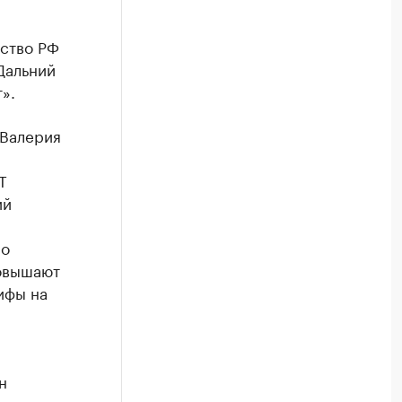
ьство РФ
Дальний
».
 Валерия
Т
ий
мо
повышают
ифы на
н