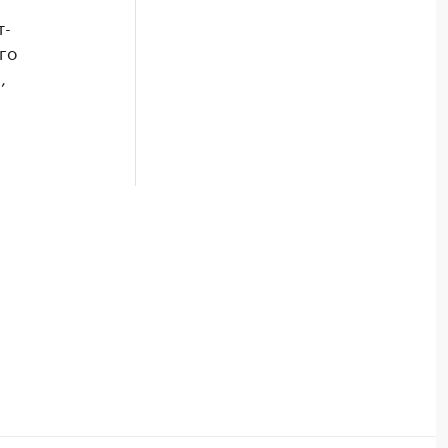
т-
го
,