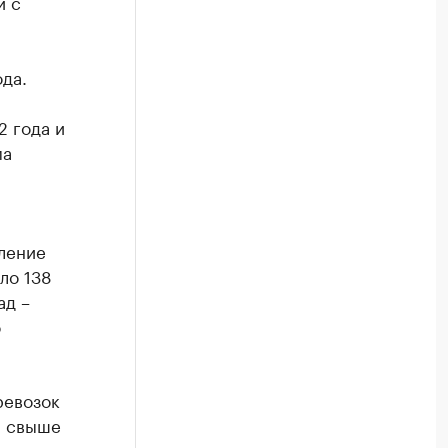
и с
да.
2 года и
ма
ление
ло 138
ад –
о
ревозок
а свыше