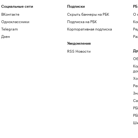
Социальные сети
Подписки
РБ
ВКонтакте
Скрыть баннеры на РБК
О 
Одноклассники
Подписка на РБК
Ко
Telegram
Корпоративная подписка
Ре
Дзен
Ра
Уведомления
RSS Новости
Др
Об
Ко
до
Хо
Ре
Зн
Са
РБ
РБ
Шк