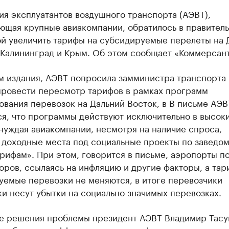
я эксплуатантов воздушного транспорта (АЭВТ),
ющая крупные авиакомпании, обратилось в правител
ой увеличить тарифы на субсидируемые перелеты на 
 Калининград и Крым. Об этом
сообщает
«Коммерсант
м издания, АЭВТ попросила замминистра транспорта
провести пересмотр тарифов в рамках программ
вания перевозок на Дальний Восток, в В письме АЭВ
ся, что программы действуют исключительно в высок
нуждая авиакомпании, несмотря на наличие спроса,
ь доходные места под социальные проекты по заведо
арифам». При этом, говорится в письме, аэропорты 
оров, ссылаясь на инфляцию и другие факторы, а тар
уемые перевозки не меняются, в итоге перевозчики
и несут убытки на социально значимых перевозках.
ве решения проблемы президент АЭВТ Владимир Тасу