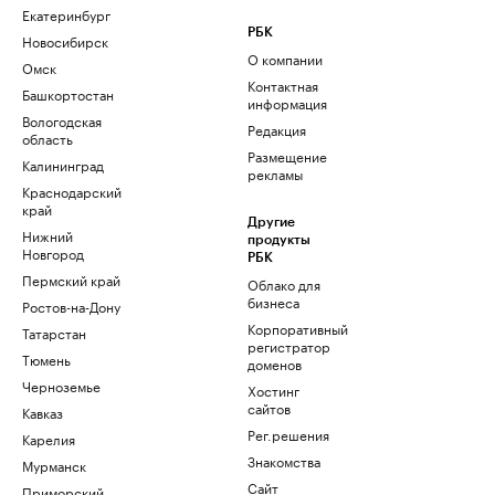
Екатеринбург
РБК
Новосибирск
О компании
Омск
Контактная
Башкортостан
информация
Вологодская
Редакция
область
Размещение
Калининград
рекламы
Краснодарский
край
Другие
Нижний
продукты
Новгород
РБК
Пермский край
Облако для
бизнеса
Ростов-на-Дону
Корпоративный
Татарстан
регистратор
Тюмень
доменов
Черноземье
Хостинг
сайтов
Кавказ
Рег.решения
Карелия
Знакомства
Мурманск
Сайт
Приморский