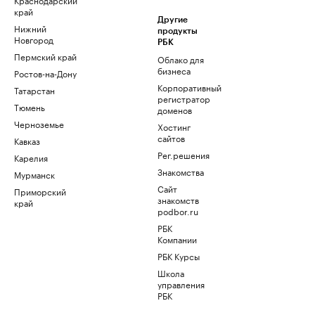
край
Другие
Нижний
продукты
Новгород
РБК
Пермский край
Облако для
бизнеса
Ростов-на-Дону
Корпоративный
Татарстан
регистратор
Тюмень
доменов
Черноземье
Хостинг
сайтов
Кавказ
Рег.решения
Карелия
Знакомства
Мурманск
Сайт
Приморский
знакомств
край
podbor.ru
РБК
Компании
РБК Курсы
Школа
управления
РБК