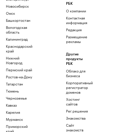
РБК
Новосибирск
О компании
Омск
Контактная
Башкортостан
информация
Вологодская
Редакция
область
Размещение
Калининград
рекламы
Краснодарский
край
Другие
Нижний
продукты
Новгород
РБК
Пермский край
Облако для
бизнеса
Ростов-на-Дону
Корпоративный
Татарстан
регистратор
Тюмень
доменов
Черноземье
Хостинг
сайтов
Кавказ
Рег.решения
Карелия
Знакомства
Мурманск
Сайт
Приморский
знакомств
край