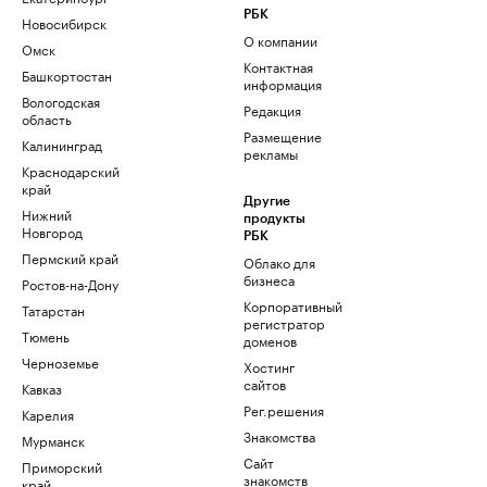
РБК
Новосибирск
О компании
Омск
Контактная
Башкортостан
информация
Вологодская
Редакция
область
Размещение
Калининград
рекламы
Краснодарский
край
Другие
Нижний
продукты
Новгород
РБК
Пермский край
Облако для
бизнеса
Ростов-на-Дону
Корпоративный
Татарстан
регистратор
Тюмень
доменов
Черноземье
Хостинг
сайтов
Кавказ
Рег.решения
Карелия
Знакомства
Мурманск
Сайт
Приморский
знакомств
край