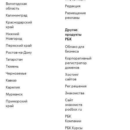
Вологодская
Редакция
область
Размещение
Калининград
рекламы
Краснодарский
край
Другие
Нижний
продукты
Новгород
РБК
Пермский край
Облако для
бизнеса
Ростов-на-Дону
Корпоративный
Татарстан
регистратор
Тюмень
доменов
Черноземье
Хостинг
сайтов
Кавказ
Рег.решения
Карелия
Знакомства
Мурманск
Сайт
Приморский
знакомств
край
podbor.ru
РБК
Компании
РБК Курсы