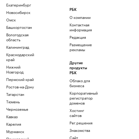
Екатеринбург
РБК
Новосибирск
О компании
Омск
Контактная
Башкортостан
информация
Вологодская
Редакция
область
Размещение
Калининград
рекламы
Краснодарский
край
Другие
Нижний
продукты
Новгород
РБК
Пермский край
Облако для
бизнеса
Ростов-на-Дону
Корпоративный
Татарстан
регистратор
Тюмень
доменов
Черноземье
Хостинг
сайтов
Кавказ
Рег.решения
Карелия
Знакомства
Мурманск
Сайт
Приморский