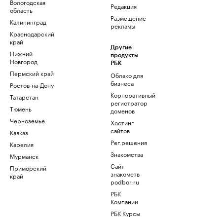
Вологодская
Редакция
область
Размещение
Калининград
рекламы
Краснодарский
край
Другие
Нижний
продукты
Новгород
РБК
Пермский край
Облако для
бизнеса
Ростов-на-Дону
Корпоративный
Татарстан
регистратор
Тюмень
доменов
Черноземье
Хостинг
сайтов
Кавказ
Рег.решения
Карелия
Знакомства
Мурманск
Сайт
Приморский
знакомств
край
podbor.ru
РБК
Компании
РБК Курсы