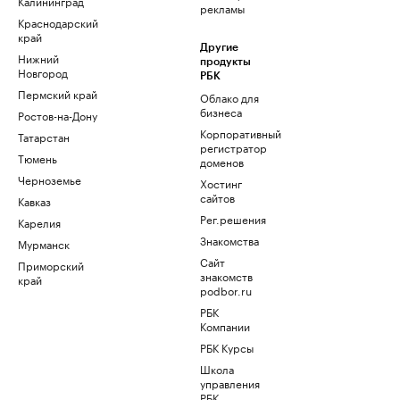
Калининград
рекламы
Краснодарский
край
Другие
Нижний
продукты
Новгород
РБК
Пермский край
Облако для
бизнеса
Ростов-на-Дону
Корпоративный
Татарстан
регистратор
Тюмень
доменов
Черноземье
Хостинг
сайтов
Кавказ
Рег.решения
Карелия
Знакомства
Мурманск
Сайт
Приморский
знакомств
край
podbor.ru
РБК
Компании
РБК Курсы
Школа
управления
РБК