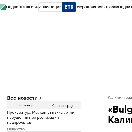
Подписка на РБК
Инвестиции
Мероприятия
Отрасли
Недви
РБК Life
Тренды
Визионеры
Национальные проекты
Город
Стиль
Кр
Спецпроекты СПб
Конференции СПб
Спецпроекты
Проверка конт
Калинингра
Все новости
Калининград
Весь мир
«Bulg
Прокуратура Москвы выявила сотни
нарушений при реализации
Кали
нацпроектов
Общество