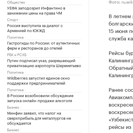
Фото: ru.wik
Общество
УЕФА заподозрил Инфантино в
занижении цены на права ЧМ
В летнем
Спорт
болгарски
Россия выступила за диалог с
15 июня п
Арменией по ЮКЖД
Политика
служба к
Гастрогиды по России: от аутентичных
ферм и ресторанов до отелей
Рейсы буд
РБК и РСХБ
Калинингр
Путин подписал указ, разрешающий
приватизацию аэропорта Шереметьево
Обратный 
Политика
Калинингр
Wildberries запустил единое окно
поддержки предпринимателей
Ранее со
Политика
В России возобновили обсуждение
Авиакомпа
запуска онлайн-продажи алкоголя
воскресе
Бизнес
воскресе
Минфин заявил, что налог на
сверхприбыль для металлургов не
«Узбекис
обсуждается
рейсы из 
Бизнес