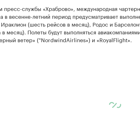
м пресс-службы «Храброво», международная чартерн
а в весенне-летний период предусматривает выполн
 Ираклион (шесть рейсов в месяц), Родос и Барселон
 в месяц). Полеты будут выполняться авиакомпаниям
верный ветер» ("NordwindAirlines») и «RoyalFlight».