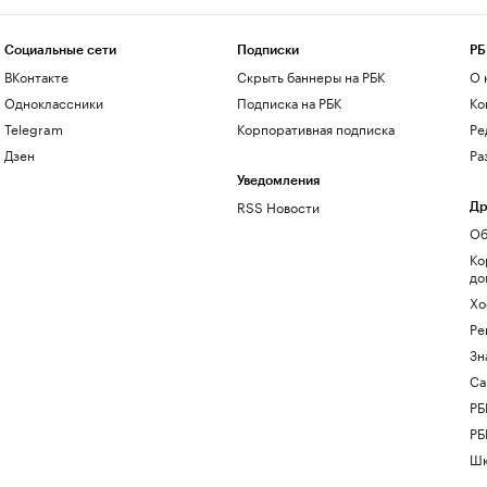
Социальные сети
Подписки
РБ
ВКонтакте
Скрыть баннеры на РБК
О 
Одноклассники
Подписка на РБК
Ко
Telegram
Корпоративная подписка
Ре
Дзен
Ра
Уведомления
RSS Новости
Др
Об
Ко
до
Хо
Ре
Зн
Са
РБ
РБ
Шк