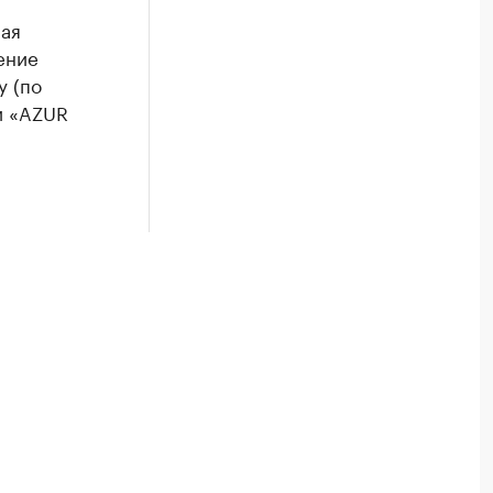
ая
ение
у (по
и «AZUR