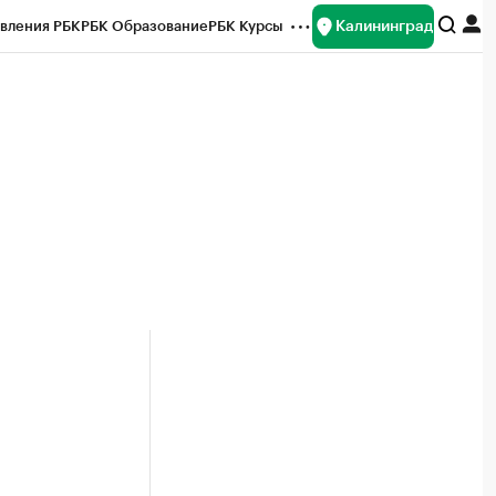
Калининград
вления РБК
РБК Образование
РБК Курсы
рейтинги
Франшизы
Газета
ок наличной валюты