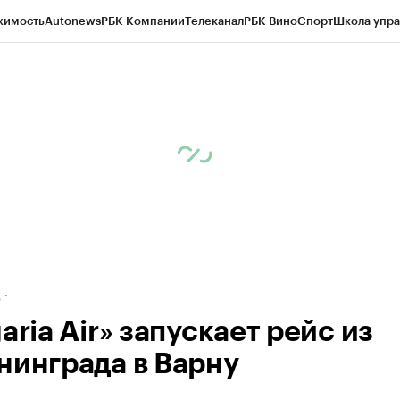
жимость
Autonews
РБК Компании
Телеканал
РБК Вино
Спорт
Школа упра
ипто
РБК Бизнес-среда
Дискуссионный клуб
Исследования
Кредитные 
рагентов
Политика
Экономика
Бизнес
Технологии и медиа
Финансы
Рын
д
aria Air» запускает рейс из
нинграда в Варну