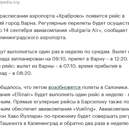
ipedia.org
 расписании аэропорта «Храброво» появится рейс в
й город Варна. Регулярные перелеты будет осуществ
о 14 сентября авиакомпания «Bulgaria Air», сообщает
алининградского аэропорта.
ут выполняться один раз в неделю по средам. Вылет 
ада запланирован на 09:10, прилет в Варну – в 12:20.
рейс: вылет из Варны – в 07:10, время прибытия в
ад – в 08:20.
общалось, что летом
возобновятся
полеты в Салоники.
ния «Ellinair» будет выполнять один рейс в неделю - 
ньям. Прямые егулярные рейсы в Барселону также п
ньям обеспечит авиакомпания «Vueling». Авиакомпан
тон Хаво Йуллари» по-прежнему будет совершать рег
Ташкента в Калининград и обратно два раза в неделю