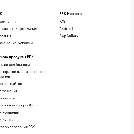
К
РБК Новости
компании
iOS
нтактная информация
Android
дакция
AppGallery
змещение рекламы
угие продукты РБК
лако для бизнеса
рпоративный регистратор
менов
стинг сайтов
г.решения
акомства
йт знакомств podbor.ru
К Компании
К Курсы
ола управления РБК