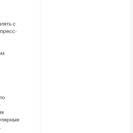
лять с
 пресс-
из
по
о
ия
улярные
.