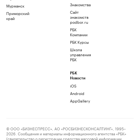
Знакомства
Мурманск
Сайт
Приморский
знакомств
край
podbor.ru
РБК
Компании
РБК Курсы
Школа
управления
РБК
РБК
Новости
iOS
Android
AppGallery
© ООО «БИЗНЕСПРЕСС», АО «РОСБИЗНЕСКОНСАЛТИНГ», 1995–
2026. Сообщения и материалы информационного агентства «РБК»
(свидетельство о регистрации средства массовой информации