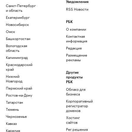
Уведомления
Санкт-Петербург
RSS Новости
и область
Екатеринбург
РБК
Новосибирск
О компании
Омск
Контактная
Башкортостан
информация
Вологодская
Редакция
область
Размещение
Калининград
рекламы
Краснодарский
край
Другие
Нижний
продукты
Новгород
РБК
Пермский край
Облако для
бизнеса
Ростов-на-Дону
Корпоративный
Татарстан
регистратор
Тюмень
доменов
Черноземье
Хостинг
сайтов
Кавказ
Рег.решения
Карелия