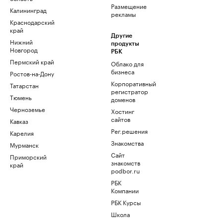
Размещение
Калининград
рекламы
Краснодарский
край
Другие
Нижний
продукты
Новгород
РБК
Пермский край
Облако для
бизнеса
Ростов-на-Дону
Корпоративный
Татарстан
регистратор
Тюмень
доменов
Черноземье
Хостинг
сайтов
Кавказ
Рег.решения
Карелия
Знакомства
Мурманск
Сайт
Приморский
знакомств
край
podbor.ru
РБК
Компании
РБК Курсы
Школа
управления