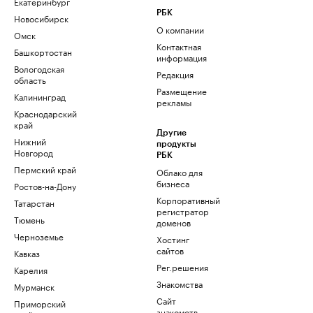
Екатеринбург
РБК
Новосибирск
О компании
Омск
Контактная
Башкортостан
информация
Вологодская
Редакция
область
Размещение
Калининград
рекламы
Краснодарский
край
Другие
Нижний
продукты
Новгород
РБК
Пермский край
Облако для
бизнеса
Ростов-на-Дону
Корпоративный
Татарстан
регистратор
Тюмень
доменов
Черноземье
Хостинг
сайтов
Кавказ
Рег.решения
Карелия
Знакомства
Мурманск
Сайт
Приморский
знакомств