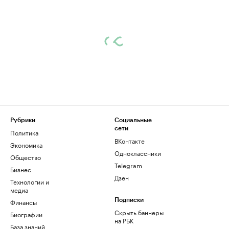
Рубрики
Социальные
сети
Политика
ВКонтакте
Экономика
Одноклассники
Общество
Telegram
Бизнес
Дзен
Технологии и
медиа
Финансы
Подписки
Скрыть баннеры
Биографии
на РБК
База знаний