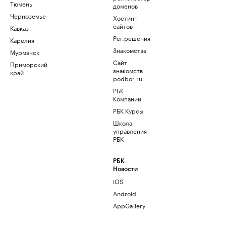
Тюмень
доменов
Черноземье
Хостинг
сайтов
Кавказ
Рег.решения
Карелия
Знакомства
Мурманск
Сайт
Приморский
знакомств
край
podbor.ru
РБК
Компании
РБК Курсы
Школа
управления
РБК
РБК
Новости
iOS
Android
AppGallery