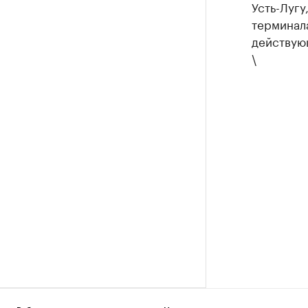
Усть-Луг
терминал
действую
\