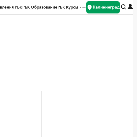
Калининград
вления РБК
РБК Образование
РБК Курсы
рейтинги
Франшизы
Газета
ок наличной валюты