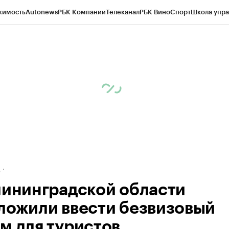
жимость
Autonews
РБК Компании
Телеканал
РБК Вино
Спорт
Школа упра
ипто
РБК Бизнес-среда
Дискуссионный клуб
Исследования
Кредитные 
рагентов
Политика
Экономика
Бизнес
Технологии и медиа
Финансы
Рын
д
лининградской области
ложили ввести безвизовый
м для туристов