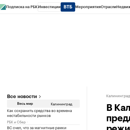
Подписка на РБК
Инвестиции
Мероприятия
Отрасли
Недви
РБК Life
Тренды
Визионеры
Национальные проекты
Город
Стиль
Кр
Спецпроекты СПб
Конференции СПб
Спецпроекты
Проверка конт
Калинингра
Все новости
Калининград
Весь мир
В Ка
Как сохранить средства во времена
нестабильности рынков
пред
РБК и Сбер
ВС счел, что за магнитные рамки
режи