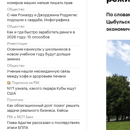
номеров машин нельзя лишать прав
Общество
С чем Роналду и Джорджина Родригес
По слова
подошли к свадьбе. Инфографика
Цыбульск
Общество
экономич
Как и где быстро заработать деньги в
2026 году: 15 способов
Инвестиции
Осенние каникулы у школьников в
новом учебном году будут дольше
зимних
Общество
Ученые нашли неожиданную связь
между кофе и здоровьем печени
Подписка на РБК
NYT узнала, какого лидера Кубы ищут
США
Политика
Как облигационный долг помог решить
задачи реального бизнеса. Кейсы
РБК и МСП Банк
Глава Адыгеи рассказал о последствиях
атаки БПЛА