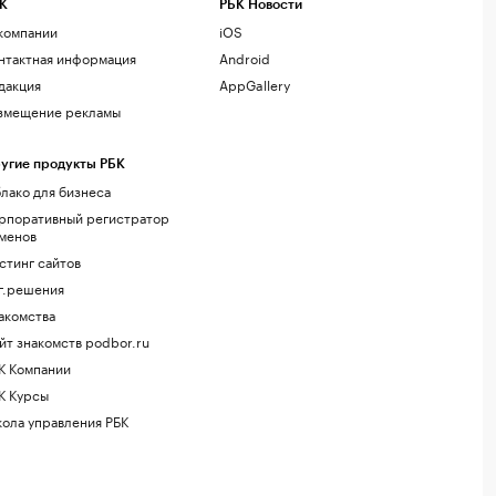
К
РБК Новости
компании
iOS
нтактная информация
Android
дакция
AppGallery
змещение рекламы
угие продукты РБК
лако для бизнеса
рпоративный регистратор
менов
стинг сайтов
г.решения
акомства
йт знакомств podbor.ru
К Компании
К Курсы
ола управления РБК