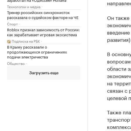
направле
Технологии и медиа
Тренер российских синхронисток
Он также 
рассказала о судейском факторе на ЧЕ
Спорт
экономич
Roblox признал зависимость от России:
введение
как зарабатывает игровая экосистема
развития)
Подписка на РБК
В Крыму рассказали о
продолжающихся ограничениях
В основн
подачи электричества
вопросам
Общество
области з
Загрузить еще
экономич
на террит
связан с
целевой 
Также пл
транспорт
комплекс