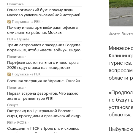
Политика
Генеалогический бум: почему люди
массово увлеклись семейной историей
Подписка на РБК
Почему инвесторы выбирают офисы в
оживленных районах Москвы
Фото: Викто
РБК и Upside
Трамп отпросился с заседания Госдепа
Минэконо
пораньше, чтобы «вести войну». Видео
Калининг
Политика
туристов.
Портфель состоятельного инвестора в
2026 году: ставка на ликвидность
вопросам
Подписка на РБК
области 
Военная операция на Украине. Онлайн
Политика
«Предпол
Первая встреча фаворитов. Что важно
знать о третьем туре РПЛ
не будут 
Спорт
установл
Гастрогид по Центральной России:
область», 
сыры, крокодилы и органический сидр
РБК и РСХБ
Цыбульски
Скандалы и ПТСР в Трое: кто и сколько
заработал на «Одиссее» Нолана