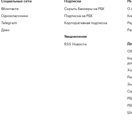
Социальные сети
Подписки
РБ
ВКонтакте
Скрыть баннеры на РБК
О 
Одноклассники
Подписка на РБК
Ко
Telegram
Корпоративная подписка
Ре
Дзен
Ра
Уведомления
RSS Новости
Др
Об
Ко
до
Хо
Ре
Зн
Са
РБ
РБ
Шк