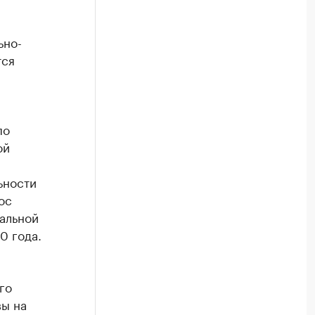
ьно-
тся
по
ой
ьности
ос
альной
0 года.
го
вы на