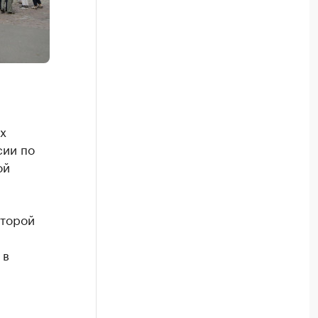
х
сии по
ой
оторой
 в