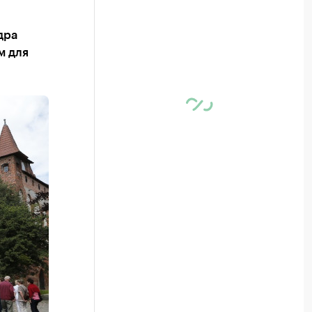
дра
м для