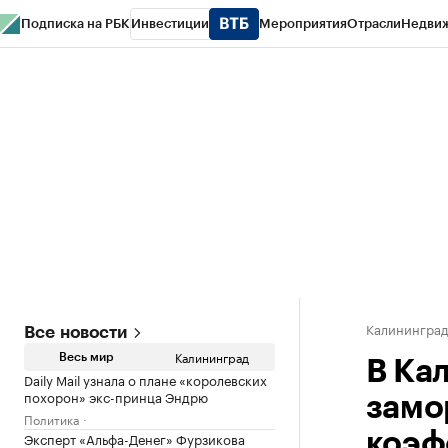
Подписка на РБК
Инвестиции
Мероприятия
Отрасли
Недви
РБК Life
Тренды
Визионеры
Национальные проекты
Город
Стиль
Кр
Спецпроекты СПб
Конференции СПб
Спецпроекты
Проверка конт
Калинингра
Все новости
Калининград
Весь мир
В Ка
Daily Mail узнала о плане «королевских
похорон» экс-принца Эндрю
замо
Политика
Эксперт «Альфа-Денег» Фурзикова
коэф