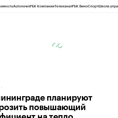
жимость
Autonews
РБК Компании
Телеканал
РБК Вино
Спорт
Школа упра
ипто
РБК Бизнес-среда
Дискуссионный клуб
Исследования
Кредитные 
рагентов
Политика
Экономика
Бизнес
Технологии и медиа
Финансы
Рын
д
лининграде планируют
розить повышающий
фициент на тепло