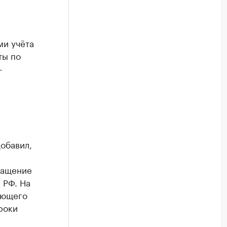
ми учёта
ты по
-
обавил,
ращение
 РФ. На
ующего
роки