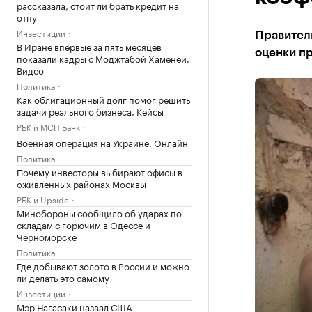
рассказала, стоит ли брать кредит на
отпу
Инвестиции
Правител
В Иране впервые за пять месяцев
оценки п
показали кадры с Моджтабой Хаменеи.
Видео
Политика
Как облигационный долг помог решить
задачи реального бизнеса. Кейсы
РБК и МСП Банк
Военная операция на Украине. Онлайн
Политика
Почему инвесторы выбирают офисы в
оживленных районах Москвы
РБК и Upside
Минобороны сообщило об ударах по
складам с горючим в Одессе и
Черноморске
Политика
Где добывают золото в России и можно
ли делать это самому
Инвестиции
Мэр Нагасаки назвал США