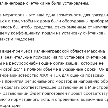
алининграде счетчики не были установлены.
 моратория - это ещё одна возможность для граждан
ься о том, чтобы их дома были оборудованы прибора
телось бы, чтобы средства, сэкономленные от неупла
ему коэффициенту, пошли на установку счётчиков», 
Максим Федосеев.
м вице-премьера Калининградской области Максима
, значительные полномочия по установке счетчиков
ы на ресурсоснабжающие организации, которые не
 свой долг в полном объёме в указанные сроки. Он д
стное министерство ЖКХ и ТЭК для оценки правовых
ив принятия регионального моратория направило об
ой сделать соответствующее разъяснение в Минстрой
и разъяснений будет подготовлен проект соответств
ьного нормативного акта, и определены возможные с
 моратория.