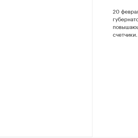
20 февра
губернат
повышающ
счетчики.