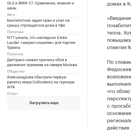
домах в К
GLS и BMW X7. Сравнение, мнения и
цены
Авто
«Введение
Беспилотник задел кран и упал на
позаботит
крышу строящегося дома в Уфе
тепла. Хо
Политика
NYT узнала, что наследник Estée
повышающ
Lauder «закрыл кошелек» для партии
отметил 
Трампа
Политика
Дептранс назвал причину сбоя в
По слова
движении трамваев на севере Москвы
Федосеева
Общество
возложен
Александрова обыграла первую
ракетку мира Соболенко на турнире
выполнили
WTA
что обла
Спорт
перспект
Загрузить еще
с просьб
основани
регионал
действия