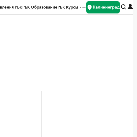
Калининград
вления РБК
РБК Образование
РБК Курсы
рейтинги
Франшизы
Газета
ок наличной валюты