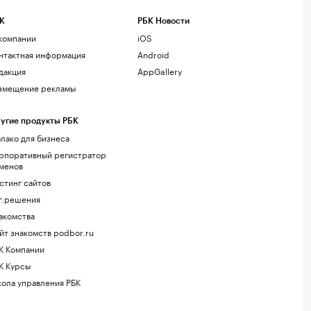
К
РБК Новости
компании
iOS
нтактная информация
Android
дакция
AppGallery
змещение рекламы
угие продукты РБК
лако для бизнеса
рпоративный регистратор
менов
стинг сайтов
г.решения
акомства
йт знакомств podbor.ru
К Компании
К Курсы
ола управления РБК