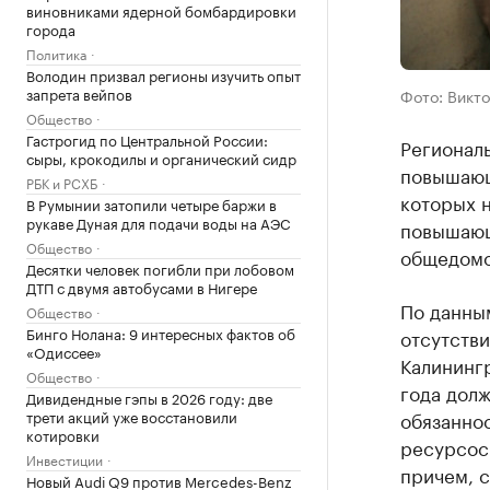
виновниками ядерной бомбардировки
города
Политика
Володин призвал регионы изучить опыт
запрета вейпов
Фото: Викто
Общество
Гастрогид по Центральной России:
Регионал
сыры, крокодилы и органический сидр
повышающ
РБК и РСХБ
которых н
В Румынии затопили четыре баржи в
рукаве Дуная для подачи воды на АЭС
повышающ
Общество
общедомов
Десятки человек погибли при лобовом
ДТП с двумя автобусами в Нигере
По данны
Общество
Бинго Нолана: 9 интересных фактов об
отсутстви
«Одиссее»
Калинингр
Общество
года долж
Дивидендные гэпы в 2026 году: две
трети акций уже восстановили
обязаннос
котировки
ресурсос
Инвестиции
причем, с
Новый Audi Q9 против Mercedes-Benz