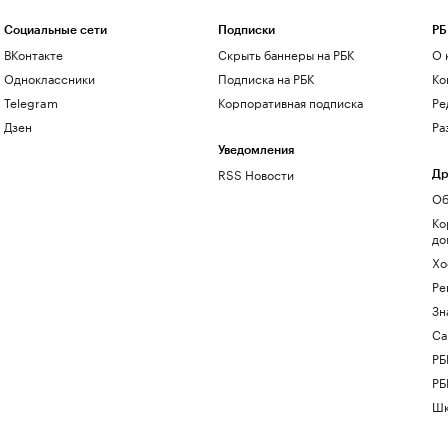
Социальные сети
Подписки
РБ
ВКонтакте
Скрыть баннеры на РБК
О 
Одноклассники
Подписка на РБК
Ко
Telegram
Корпоративная подписка
Ре
Дзен
Ра
Уведомления
RSS Новости
Др
Об
Ко
до
Хо
Ре
Зн
Са
РБ
РБ
Шк