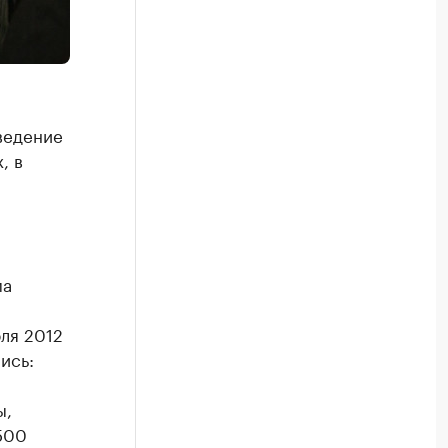
ведение
, в
ма
ля 2012
ись:
ы,
500