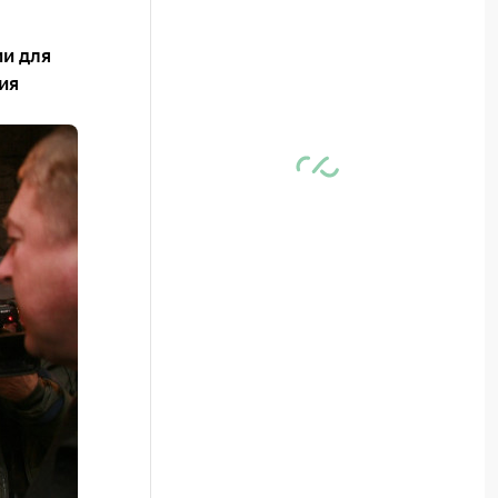
и для
ия