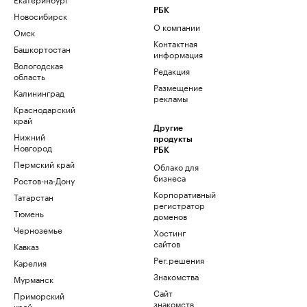
РБК
Новосибирск
О компании
Омск
Контактная
Башкортостан
информация
Вологодская
Редакция
область
Размещение
Калининград
рекламы
Краснодарский
край
Другие
Нижний
продукты
Новгород
РБК
Пермский край
Облако для
бизнеса
Ростов-на-Дону
Корпоративный
Татарстан
регистратор
Тюмень
доменов
Черноземье
Хостинг
сайтов
Кавказ
Рег.решения
Карелия
Знакомства
Мурманск
Сайт
Приморский
знакомств
край