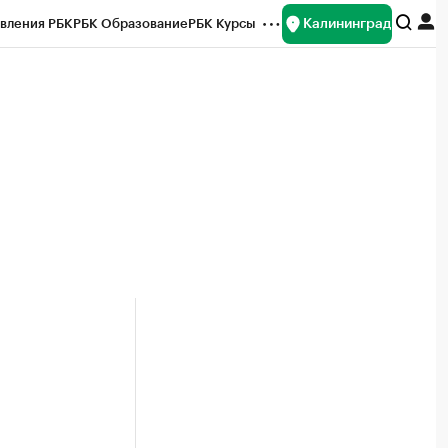
Калининград
вления РБК
РБК Образование
РБК Курсы
рейтинги
Франшизы
Газета
ок наличной валюты