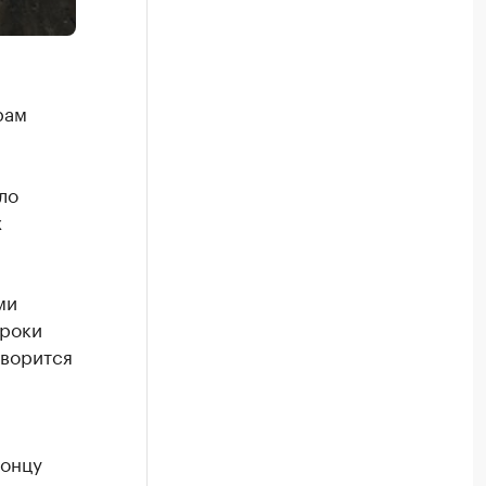
рам
ло
х
ми
сроки
оворится
концу