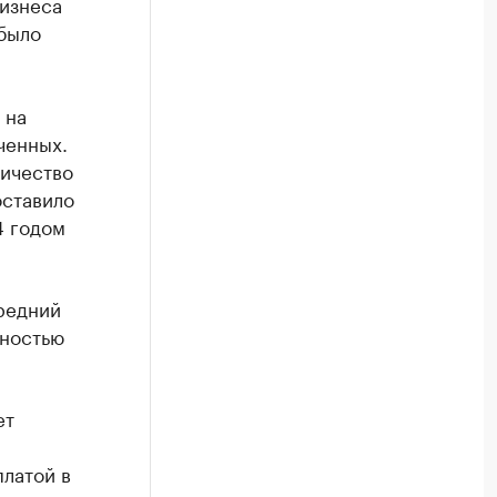
бизнеса
 было
 на
ченных.
личество
оставило
4 годом
редний
щностью
ет
платой в