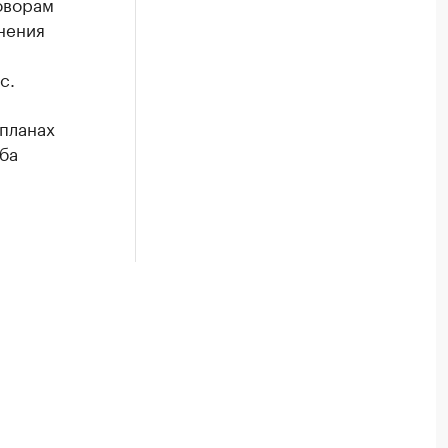
оворам
нения
с.
 планах
ба