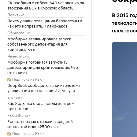
СК сообщил о гибели 640 человек из-за
вторжения ВСУ в Курскую область
Политика
В 2015 го
Почему ваши совещания бесполезны и
технолог
как это исправить: 7 лайфхаков
электрос
Образование
Мосбиржа запланировала запуск
собственного депозитария для
криптовалюты
Инвестиции
Мосбиржа готовится запустить
депозитарий для криптовалюты. Что
это значит
Подписка на РБК
DeepSeek сообщил о «значительном»
увеличении цен на свои ИИ-услуги
Бизнес
Как Ходынка стала новым центром
притяжения
РБК и Stone
Росстат назвал отрасли с средней
зарплатой выше ₽500 тыс.
Подписка на РБК