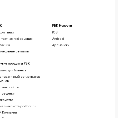
К
РБК Новости
компании
iOS
нтактная информация
Android
дакция
AppGallery
змещение рекламы
угие продукты РБК
лако для бизнеса
рпоративный регистратор
менов
стинг сайтов
г.решения
акомства
йт знакомств podbor.ru
К Компании