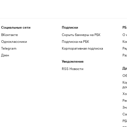
Социальные сети
Подписки
РБ
ВКонтакте
Скрыть баннеры на РБК
О 
Одноклассники
Подписка на РБК
Ко
Telegram
Корпоративная подписка
Ре
Дзен
Ра
Уведомления
RSS Новости
Др
Об
Ко
до
Хо
Ре
Зн
Са
РБ