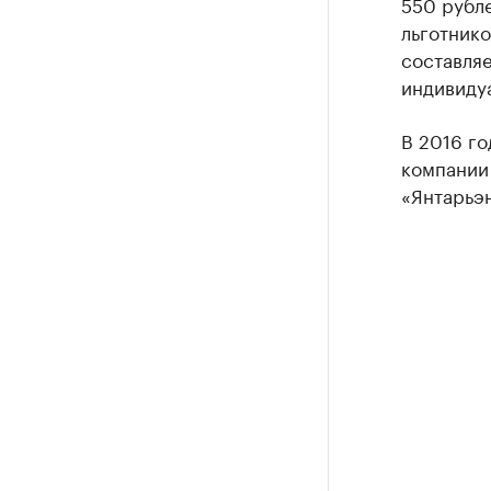
550 рубле
льготнико
составляе
индивиду
В 2016 го
компании
«Янтарьэ