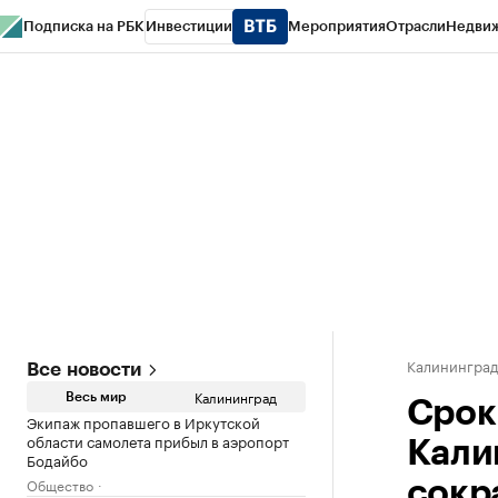
Подписка на РБК
Инвестиции
Мероприятия
Отрасли
Недви
РБК Life
Тренды
Визионеры
Национальные проекты
Город
Стиль
Кр
Спецпроекты СПб
Конференции СПб
Спецпроекты
Проверка конт
Калинингра
Все новости
Калининград
Весь мир
Срок
Экипаж пропавшего в Иркутской
области самолета прибыл в аэропорт
Кали
Бодайбо
Общество
сокр