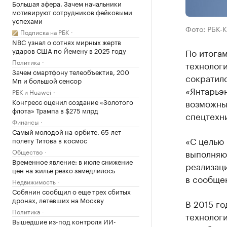
Большая афера. Зачем начальники
мотивируют сотрудников фейковыми
успехами
Фото: РБК-
Подписка на РБК
NBC узнал о сотнях мирных жертв
ударов США по Йемену в 2025 году
По итогам
Политика
технолог
Зачем смартфону телеобъектив, 200
сократилс
Мп и большой сенсор
«Янтарьэн
РБК и Huawei
возможны
Конгресс оценил создание «Золотого
флота» Трампа в $275 млрд
спецтехн
Финансы
Самый молодой на орбите. 65 лет
«С целью
полету Титова в космос
выполняю
Общество
Временное явление: в июле снижение
реализаци
цен на жилье резко замедлилось
в сообще
Недвижимость
Собянин сообщил о еще трех сбитых
дронах, летевших на Москву
В 2015 го
Политика
технолог
Вышедшие из-под контроля ИИ-