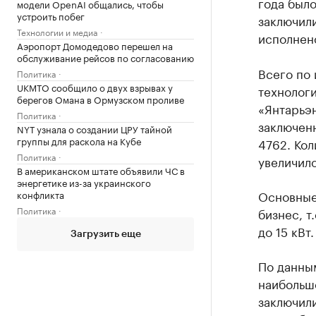
года было
модели OpenAI общались, чтобы
устроить побег
заключили
Технологии и медиа
исполнен
Аэропорт Домодедово перешел на
обслуживание рейсов по согласованию
Всего по 
Политика
UKMTO сообщило о двух взрывах у
технолог
берегов Омана в Ормузском проливе
«Янтарьэ
Политика
заключен
NYT узнала о создании ЦРУ тайной
группы для раскола на Кубе
4762. Ко
Политика
увеличило
В американском штате объявили ЧС в
энергетике из-за украинского
Основные 
конфликта
Политика
бизнес, т
до 15 кВт.
Загрузить еще
По данны
наибольше
заключили