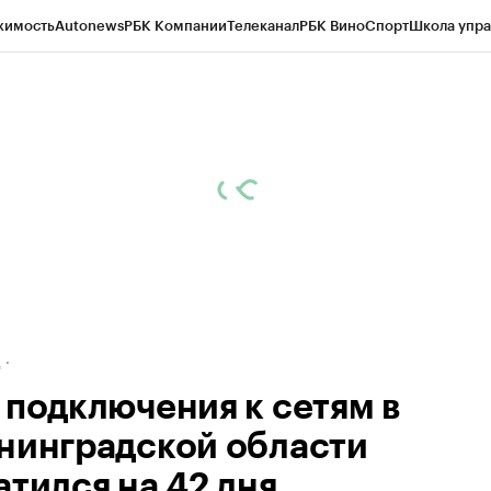
жимость
Autonews
РБК Компании
Телеканал
РБК Вино
Спорт
Школа упра
ипто
РБК Бизнес-среда
Дискуссионный клуб
Исследования
Кредитные 
рагентов
Политика
Экономика
Бизнес
Технологии и медиа
Финансы
Рын
д
 подключения к сетям в
нинградской области
атился на 42 дня