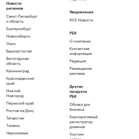
Новости
регионов
Уведомления
Санкт-Петербург
RSS Новости
и область
Екатеринбург
РБК
Новосибирск
О компании
Омск
Контактная
Башкортостан
информация
Вологодская
Редакция
область
Размещение
Калининград
рекламы
Краснодарский
край
Другие
Нижний
продукты
Новгород
РБК
Пермский край
Облако для
бизнеса
Ростов-на-Дону
Корпоративный
Татарстан
регистратор
Тюмень
доменов
Черноземье
Хостинг
сайтов