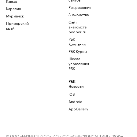
Кавказ
Рег.решения
Карелия
Знакомства
Мурманск
Сайт
Приморский
знакомств
край
podbor.ru
РБК
Компании
РБК Курсы
Школа
управления
РБК
РБК
Новости
iOS
Android
AppGallery
© ООО «БИЗНЕСПРЕСС», АО «РОСБИЗНЕСКОНСАЛТИНГ», 1995–