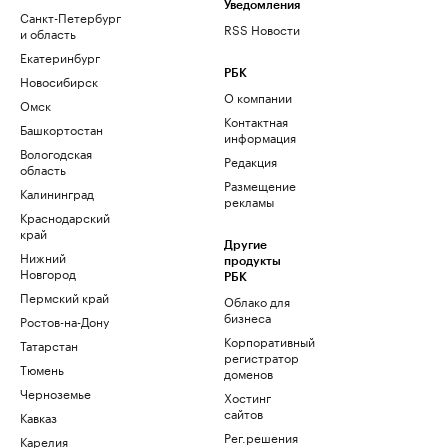
Уведомления
Санкт-Петербург
RSS Новости
и область
Екатеринбург
РБК
Новосибирск
О компании
Омск
Контактная
Башкортостан
информация
Вологодская
Редакция
область
Размещение
Калининград
рекламы
Краснодарский
край
Другие
Нижний
продукты
Новгород
РБК
Пермский край
Облако для
бизнеса
Ростов-на-Дону
Корпоративный
Татарстан
регистратор
Тюмень
доменов
Черноземье
Хостинг
сайтов
Кавказ
Рег.решения
Карелия